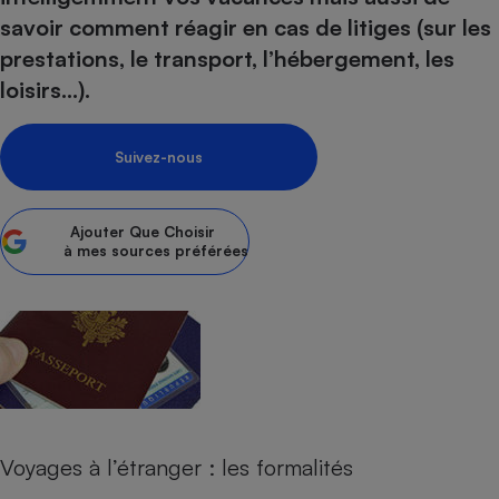
pression
Choisir son fioul
Assurance
Sécurité - Hygiène
Circulation routière
savoir comment réagir en cas de litiges (sur les
Choisir son pellet
Crédit immobilier
Banque - Crédit
Contrôle technique - Rép
prestations, le transport, l’hébergement, les
Comparateur assurance emprunteur
loisirs…).
Maison de retraite
Epargne - Fiscalité
Comparateu
Pièce détachée
Energie Moins Chère Ensemble
Comparatif réfrigérateur
Comparatif casque audio
Comparatif tondeuse ro
Moto
Comparatif plaque à indu
Comparatif barre de son
Comparatif poêle à gran
Suivez-nous
Supermarché - Drive
Comparatif hotte aspira
Comparatif imprimante m
Comparatif radiateur éle
Électricité - Gaz
Hygiène - Beauté
Comparatif climatiseur m
Comparatif ordinateur p
Ajouter
Que Choisir
à mes sources préférées
Tous les comparateurs
Maladie - Médecine - Mé
Comparatif aspirateur bal
Comparatif ultrabook
Aménagement
Toutes les cartes interactives
Système de santé - Com
Comparatif aspirateur tr
Comparatif tablette tacti
Supermarché - Drive
Bricolage - Jardinage
Retraite
Comparatif cafetière au
Chauffage
Speedtest - Testez le débit de votre
Mutuelle
Comparatif robot cuiseu
Image et son
Produit d'entretien
connexion Internet
Comparatif centrale vap
Comparateur auto
Informatique
Sécurité domestique
Internet
Voyages à l’étranger : les formalités
Gros électroménager
Téléphonie