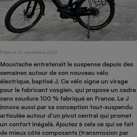
pression
Choisir son fioul
Assurance
Sécurité - Hygiène
Circulation routière
Choisir son pellet
Crédit immobilier
Banque - Crédit
Contrôle technique - Rép
Comparateur assurance emprunteur
Maison de retraite
Epargne - Fiscalité
Comparateu
Pièce détachée
Energie Moins Chère Ensemble
Comparatif réfrigérateur
Comparatif casque audio
Comparatif tondeuse ro
Moto
Comparatif plaque à indu
Comparatif barre de son
Comparatif poêle à gran
Supermarché - Drive
Publié le 10 septembre 2023
Comparatif hotte aspira
Comparatif imprimante m
Comparatif radiateur éle
Électricité - Gaz
Hygiène - Beauté
Moustache entretenait le suspense depuis des
Comparatif climatiseur m
Comparatif ordinateur p
Tous les comparateurs
semaines autour de son nouveau vélo
Maladie - Médecine - Mé
Comparatif aspirateur bal
Comparatif ultrabook
Aménagement
électrique, baptisé J. Ce vélo signe un virage
Toutes les cartes interactives
Système de santé - Com
Comparatif aspirateur tr
Comparatif tablette tacti
Supermarché - Drive
Bricolage - Jardinage
pour le fabricant vosgien, qui propose un cadre
Retraite
Comparatif cafetière au
Chauffage
sans soudure 100 % fabriqué en France. Le J
Speedtest - Testez le débit de votre
Mutuelle
Comparatif robot cuiseu
innove aussi par sa conception tout-suspendu
Image et son
Produit d'entretien
connexion Internet
Comparatif centrale vap
Comparateur auto
articulée autour d’un pivot central qui promet
Informatique
Sécurité domestique
un confort inégalé. Ajoutez à cela ce qui se fait
Internet
de mieux côté composants (transmission par
Gros électroménager
Téléphonie