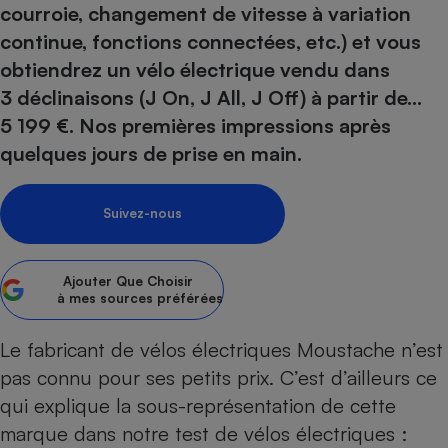
courroie, changement de vitesse à variation
Petit électroménager - U
continue, fonctions connectées, etc.) et vous
Complément
alimentaire
obtiendrez un vélo électrique vendu dans
Mutuelle
Assurance emprunteur
3 déclinaisons (J On, J All, J Off) à partir de…
5 199 €. Nos premières impressions après
quelques jours de prise en main.
Matelas
Champagne
Suivez-nous
bouteille
Banque en 
Téléviseur
Ajouter
Que Choisir
Antimoustique
Lave-linge
à mes sources préférées
Le fabricant de vélos électriques Moustache n’est
pas connu pour ses petits prix. C’est d’ailleurs ce
Radiateur électrique
qui explique la sous-représentation de cette
marque dans notre
test de vélos électrique
s :