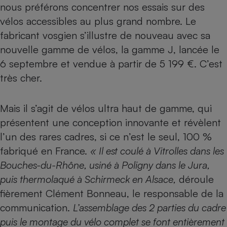
nous préférons concentrer nos essais sur des
Téléphone mobile -
Smartphone
vélos accessibles au plus grand nombre. Le
Plaque de cuisson à
induction
fabricant vosgien s’illustre de nouveau avec sa
nouvelle gamme de vélos, la gamme J, lancée le
6 septembre et vendue à partir de 5 199 €. C’est
Climatiseur -
très cher.
Ventilateur
Mais il s’agit de vélos ultra haut de gamme, qui
Antivirus
présentent une conception innovante et révèlent
Climatiseur -
l’un des rares cadres, si ce n’est le seul, 100 %
Ventilateur
fabriqué en France.
« Il est coulé à Vitrolles dans les
Bouches-du-Rhône, usiné à Poligny dans le Jura,
puis thermolaqué à Schirmeck en Alsace,
déroule
fièrement Clément Bonneau, le responsable de la
communication.
L’assemblage des 2 parties du cadre
puis le montage du vélo complet se font entièrement