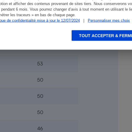
tion et afficher des contenus provenant de sites tiers. Nous conserverons vo
 pendant 6 mois. Vous pourrez changer d’avis à tout moment en utilisant le li
76
étrer les traceurs » en bas de chaque page.
ique de confidentialité mise à jour le 12/07/2024
|
Personnaliser mes choix
63
TOUT ACCEPTER & FERM
58
53
50
50
50
46