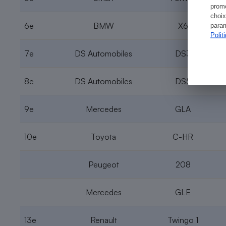
promo
choix
6e
BMW
X6
param
Polit
7e
DS Automobiles
DS3
8e
DS Automobiles
DS5
9e
Mercedes
GLA
10e
Toyota
C-HR
Peugeot
208
Mercedes
GLE
13e
Renault
Twingo 1