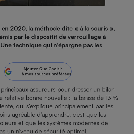
- Ustensile
r en 2020, la méthode dite « à la souris »,
Foie gras
émis par le dispositif de verrouillage à
Aide auditive
. Une technique qui n’épargne pas les
r
Assurance vie
Ajouter
Que Choisir
à mes sources préférées
Poêle à granulés
gne - Comment choisir une
lle de champagne
en ligne
 principaux assureurs pour dresser un bilan
Ordinateur portable
e relative bonne nouvelle : la baisse de 13 %
Crème solaire
Lave-vaisselle
ente, qui s’explique principalement par les
oins agréable d’apprendre, c’est que les
voleurs et que les systèmes modernes de
as un niveau de sécurité optimal.