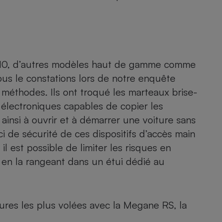
Électricité - Gaz
Appareil photo
numérique
Four encastrable
op 10, d’autres modèles haut de gamme comme
le constations lors de notre
enquête
s méthodes. Ils ont troqué les marteaux brise-
Lessive
 électroniques capables de copier les
t ainsi à ouvrir et à démarrer une voiture sans
i de sécurité de ces dispositifs d’accès main
il est possible de limiter les risques en
en la rangeant dans un étui dédié au
Aspirateur
tures les plus volées avec la Megane RS, la