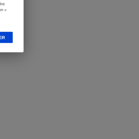
tre
en «
ER