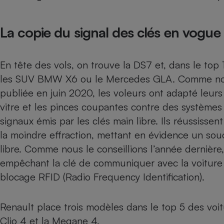
Radiateur électrique
La copie du signal des clés en vogue
Téléphone mobile -
Smartphone
Plaque de cuisson à
induction
En tête des vols, on trouve la DS7 et, dans le t
les
SUV
BMW X6 ou le Mercedes GLA. Comme nous 
publiée en juin 2020
, les voleurs ont adapté leur
Climatiseur -
vitre et les pinces coupantes contre des systèmes
Ventilateur
signaux émis par les clés main libre. Ils réussissen
la moindre effraction, mettant en évidence un souc
Antivirus
libre. Comme nous le conseillions l’année dernière, 
empêchant la clé de communiquer avec la voiture 
Climatiseur -
Ventilateur
blocage RFID (Radio Frequency Identification).
Renault place trois modèles dans le top 5 des voi
Clio 4 et la Megane 4.