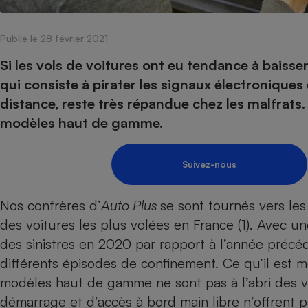
Internet
Publié le 28 février 2021
Gros électroménager
Téléphonie
Petit électroménager 
Si les vols de voitures ont eu tendance à baisse
Complément
qui consiste à pirater les signaux électroniques 
alimentaire
Mutuelle
distance, reste très répandue chez les malfrats
Assurance emprunteu
modèles haut de gamme.
Suivez-nous
Matelas
Champa
boutei
Banque 
Nos confrères d’
Auto Plus
se sont tournés vers les
Téléviseur
des voitures les plus volées en France (1). Avec un
Antimoustique
Lave-linge
des sinistres en 2020 par rapport à l’année précéd
différents épisodes de confinement. Ce qu’il est m
modèles haut de gamme ne sont pas à l’abri des 
démarrage et d’accès à bord main libre n’offrent p