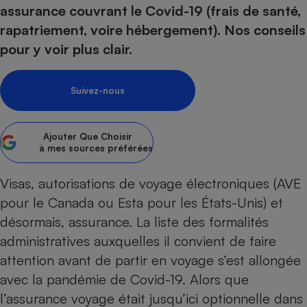
pression
Choisir son fioul
Assurance
assurance couvrant le Covid-19 (frais de santé,
Sécurité - Hygiène
Circulation routière
rapatriement, voire hébergement). Nos conseils
Choisir son pellet
Crédit immobilier
Banque - Crédit
Contrôle technique - Rép
pour y voir plus clair.
Comparateur assurance emprunteur
Maison de retraite
Epargne - Fiscalité
Comparateu
Pièce détachée
Energie Moins Chère Ensemble
Comparatif réfrigérateur
Comparatif casque audio
Comparatif tondeuse ro
Moto
Suivez-nous
Comparatif plaque à indu
Comparatif barre de son
Comparatif poêle à gran
Supermarché - Drive
Comparatif hotte aspira
Comparatif imprimante m
Comparatif radiateur éle
Électricité - Gaz
Ajouter
Que Choisir
Hygiène - Beauté
Comparatif climatiseur m
Comparatif ordinateur p
à mes sources préférées
Tous les comparateurs
Maladie - Médecine - Mé
Comparatif aspirateur bal
Comparatif ultrabook
Aménagement
Toutes les cartes interactives
Visas, autorisations de voyage électroniques (AVE
Système de santé - Com
Comparatif aspirateur tr
Comparatif tablette tacti
Supermarché - Drive
Bricolage - Jardinage
pour le Canada ou Esta pour les États-Unis) et
Retraite
Comparatif cafetière au
Chauffage
désormais, assurance. La liste des formalités
Speedtest - Testez le débit de votre
Mutuelle
Comparatif robot cuiseu
Image et son
Produit d'entretien
administratives auxquelles il convient de faire
connexion Internet
Comparatif centrale vap
Comparateur auto
attention avant de partir en voyage s’est allongée
Informatique
Sécurité domestique
avec la pandémie de Covid-19. Alors que
Internet
l’assurance voyage était jusqu’ici optionnelle dans
Gros électroménager
Téléphonie