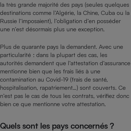
la très grande majorité des pays (seules quelques
Petit électroménager - U
destinations comme l’Algérie, la Chine, Cuba ou la
Complément
alimentaire
Russie l’imposaient), l’obligation d’en posséder
Mutuelle
Assurance emprunteur
une n’est désormais plus une exception.
Plus de quarante pays la demandent. Avec une
particularité : dans la plupart des cas, les
Matelas
Champagne
autorités demandent que l’attestation d’assurance
bouteille
Banque en 
mentionne bien que les frais liés à une
Téléviseur
contamination au Covid-19 (frais de santé,
Antimoustique
Lave-linge
hospitalisation, rapatriement…) sont couverts. Ce
n’est pas le cas de tous les contrats, vérifiez donc
bien ce que mentionne votre attestation.
Radiateur électrique
Quels sont les pays concernés ?