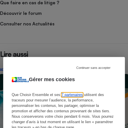
Que faire en cas de litige ?
Découvrir le forum
Consulter nos Actualités
Lire aussi
Continuer sans accepter
ACTUALITÉ
Gérer mes cookies
Que Choisir Ensemble et ses
7 partenaires
utilisent des
traceurs pour mesurer l’audience, la performance,
personnaliser les contenus, les partager, optimiser la
promotion et afficher des contenus provenant de sites tiers.
Nous conserverons votre choix pendant 6 mois. Vous pourrez
changer d’avis à tout moment en utilisant le lien « paramétrer
les traceurs » en bas de chaque page.