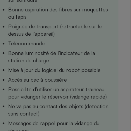
Internet
Bonne aspiration des fibres sur moquettes
ou tapis
Gros électroménager
Téléphonie
Poignée de transport (rétractable sur le
Petit électroménager 
Complément
dessus de l’appareil)
alimentaire
Mutuelle
Télécommande
Assurance emprunteu
Bonne luminosité de l’indicateur de la
station de charge
Mise à jour du logiciel du robot possible
Matelas
Champa
Accès au bac à poussière
boutei
Banque 
Possibilité d’utiliser un aspirateur traîneau
Téléviseur
pour vidanger le réservoir (vidange rapide)
Antimoustique
Lave-linge
Ne va pas au contact des objets (détection
sans contact)
Messages de rappel pour la vidange du
réservoir