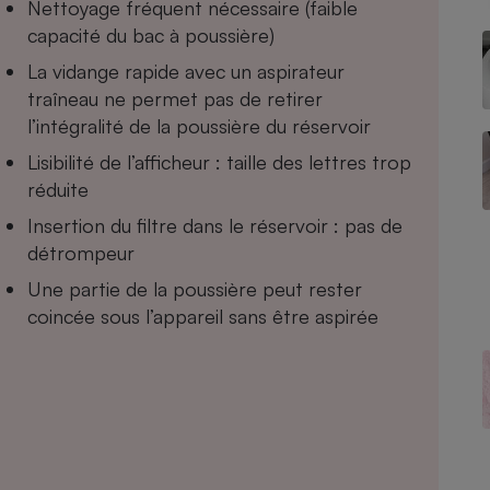
Nettoyage fréquent nécessaire (faible
capacité du bac à poussière)
La vidange rapide avec un aspirateur
traîneau ne permet pas de retirer
- Ustensile
Foie gras
l’intégralité de la poussière du réservoir
Aide auditive
Lisibilité de l’afficheur : taille des lettres trop
r
Assurance vie
réduite
Insertion du filtre dans le réservoir : pas de
détrompeur
Poêle à granulés
gne - Comment choisir une
Une partie de la poussière peut rester
lle de champagne
coincée sous l’appareil sans être aspirée
en ligne
Ordinateur portable
Crème solaire
Lave-vaisselle