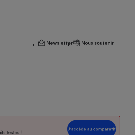
Newsletter
Nous soutenir
Jʼaccède au comparatif
ts testés !