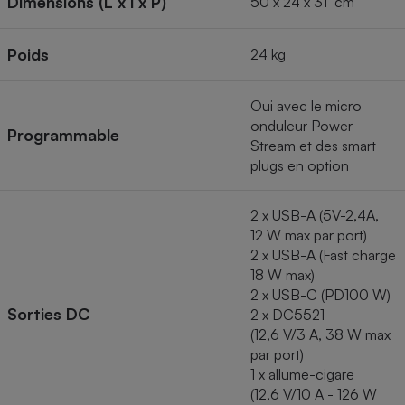
Dimensions (L x l x P)
50 x 24 x 31 cm
Poids
24 kg
Oui avec le micro
onduleur Power
Programmable
Stream et des smart
plugs en option
2 x USB-A (5V-2,4A,
12 W max par port)
2 x USB-A (Fast charge
18 W max)
2 x USB-C (PD100 W)
Sorties DC
2 x DC5521
(12,6 V/3 A, 38 W max
par port)
1 x allume-cigare
(12,6 V/10 A - 126 W