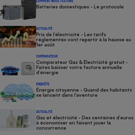
COMMENT NOUS TESTONS
Batteries domestiques - Le protocole
ACTUALITÉ
Prix de l’électricité - Les tarifs
réglementés vont repartir à la hausse au
1er août
COMPARATEUR
Comparateur Gaz & Électricité gratuit -
Faites baisser votre facture annuelle
d’énergie
ENQUÊTE
Énergie citoyenne - Quand des habitants
se lancent dans l’aventure
ACTUALITÉ
Gaz et électricité - Des centaines d’euros
à économiser en faisant jouer la
concurrence