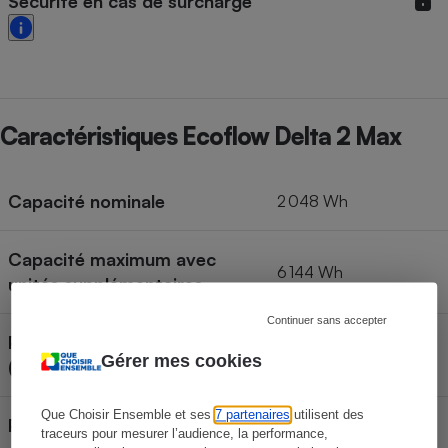
Sécurité en cas de surcharge
Caractéristiques Ecoflow Delta 2 Max
Capacité nominale
2 048 Wh
Capacité maximum avec
6 144 Wh
unités supplémentaires
Continuer sans accepter
Puissance maximum de sortie
3 100 Wh
Gérer mes cookies
(AC)
Que Choisir Ensemble et ses
7 partenaires
utilisent des
Puissance maximum en
traceurs pour mesurer l’audience, la performance,
2 300 W