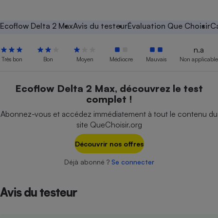
Petit électroménager - U
Complément
Ecoflow Delta 2 Max
Avis du testeur
Évaluation Que Choisir
Ca
alimentaire
Mutuelle
Assurance emprunteur
n.a
Très bon
Bon
Moyen
Médiocre
Mauvais
Non applicable
Ecoflow Delta 2 Max, découvrez le test
Matelas
Champagne
complet !
bouteille
Banque en 
Abonnez-vous et accédez immédiatement à tout le contenu du
site QueChoisir.org
Téléviseur
Antimoustique
Lave-linge
Découvrir nos offres
Déjà abonné ?
Se connecter
Avis du testeur
Radiateur électrique