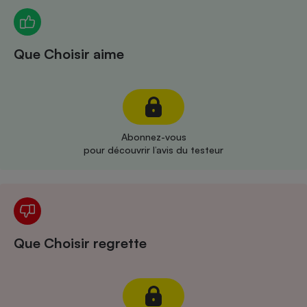
Téléphone mobile -
Smartphone
Plaque de cuisson à
induction
Que Choisir aime
Climatiseur -
Ventilateur
Abonnez-vous
pour découvrir l’avis du testeur
Antivirus
Climatiseur -
Ventilateur
Que Choisir regrette