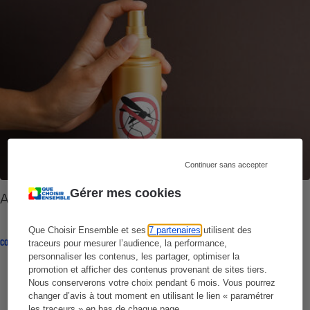
Continuer sans accepter
Gérer mes cookies
Antimoustique
Que Choisir Ensemble et ses
7 partenaires
utilisent des
COMPARATIF
traceurs pour mesurer l’audience, la performance,
personnaliser les contenus, les partager, optimiser la
promotion et afficher des contenus provenant de sites tiers.
Nous conserverons votre choix pendant 6 mois. Vous pourrez
changer d’avis à tout moment en utilisant le lien « paramétrer
les traceurs » en bas de chaque page.