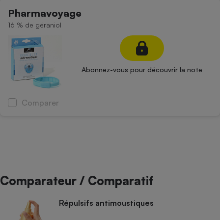
Téléphone mobile -
Pharmavoyage
Smartphone
Plaque de cuisson à
16 % de géraniol
induction
Abonnez-vous pour découvrir la note
Climatiseur -
Ventilateur
Comparer
Antivirus
Climatiseur -
Ventilateur
Comparateur / Comparatif
Répulsifs antimoustiques