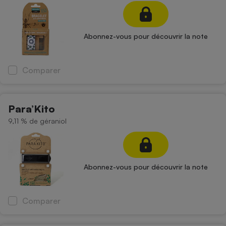
Petit électroménager - U
Complément
alimentaire
Abonnez-vous pour découvrir la note
Mutuelle
Assurance emprunteur
Comparer
Matelas
Champagne
Para’Kito
bouteille
Banque en 
9,11 % de géraniol
Téléviseur
Antimoustique
Lave-linge
Abonnez-vous pour découvrir la note
Radiateur électrique
Comparer