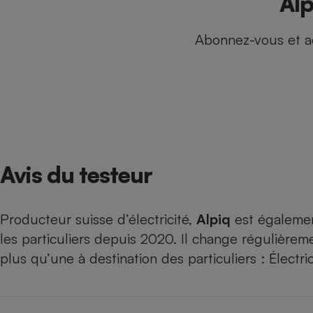
Alp
Internet
Abonnez-vous et a
Gros électroménager
Téléphonie
Petit électroménager 
Complément
alimentaire
Mutuelle
Assurance emprunteu
Avis du testeur
Matelas
Champa
boutei
Banque 
Producteur suisse d’électricité,
Alpiq
est également
Téléviseur
les particuliers depuis 2020. Il change régulièreme
Antimoustique
Lave-linge
plus qu’une à destination des particuliers : Électri