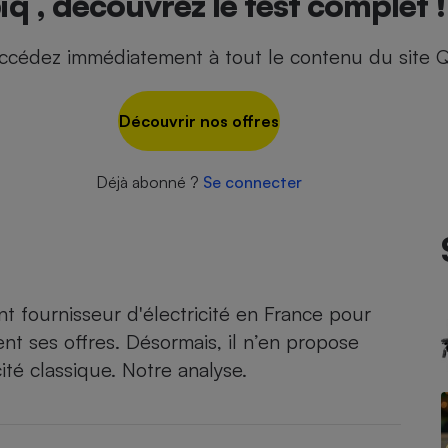
iq , découvrez le test complet !
ccédez immédiatement à tout le contenu du site Q
- Ustensile
Foie gras
Découvrir nos offres
Aide auditive
r
Assurance vie
Déjà abonné ?
Se connecter
Poêle à granulés
gne - Comment choisir une
lle de champagne
en ligne
 fournisseur d'électricité en France pour
Ordinateur portable
nt ses offres. Désormais, il n’en propose
Crème solaire
Lave-vaisselle
cité classique. Notre analyse.