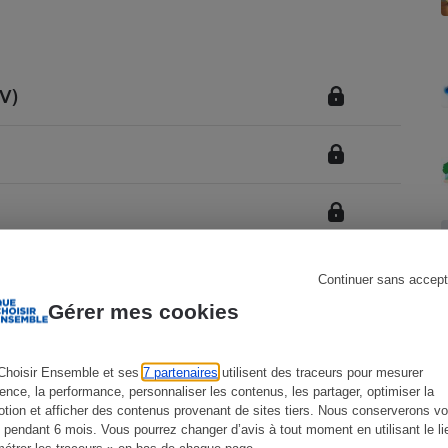
Électricité - Gaz
Appareil photo
numérique
GV)
Four encastrable
Lessive
Continuer sans accept
Gérer mes cookies
Aspirateur
Choisir Ensemble et ses
7 partenaires
utilisent des traceurs pour mesurer
ience, la performance, personnaliser les contenus, les partager, optimiser la
tion et afficher des contenus provenant de sites tiers. Nous conserverons vo
 pendant 6 mois. Vous pourrez changer d’avis à tout moment en utilisant le li
étrer les traceurs » en bas de chaque page.