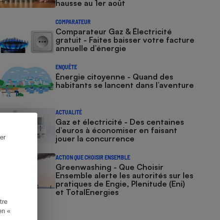
hausse au 1er août
COMPARATEUR
Comparateur Gaz & Électricité
gratuit - Faites baisser votre facture
annuelle d’énergie
ENQUÊTE
Énergie citoyenne - Quand des
habitants se lancent dans l’aventure
ACTUALITÉ
Gaz et électricité - Des centaines
d’euros à économiser en faisant
er
jouer la concurrence
ACTION QUE CHOISIR ENSEMBLE
Greenwashing - Que Choisir
Ensemble alerte les autorités sur les
pratiques de Engie, Plenitude (Eni)
et TotalEnergies
tre
en «