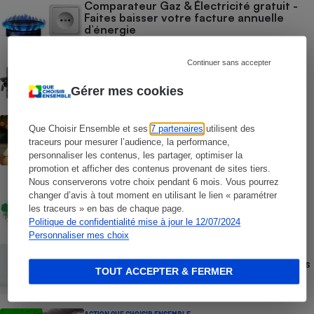
Comparateur Gaz & Électricité gratuit -
Faites baisser votre facture annuelle
d’énergie
COMMENT NOUS TESTONS
Continuer sans accepter
Batteries domestiques - Le protocole
Gérer mes cookies
ACTUALITÉ
Que Choisir Ensemble et ses
7 partenaires
utilisent des
Prix de l’électricité - Les tarifs
traceurs pour mesurer l’audience, la performance,
réglementés vont repartir à la hausse au
personnaliser les contenus, les partager, optimiser la
1er août
promotion et afficher des contenus provenant de sites tiers.
Nous conserverons votre choix pendant 6 mois. Vous pourrez
ENQUÊTE
changer d’avis à tout moment en utilisant le lien « paramétrer
Énergie citoyenne - Quand des habitants
les traceurs » en bas de chaque page.
se lancent dans l’aventure
Politique de confidentialité mise à jour le 12/07/2024
Personnaliser mes choix
ACTUALITÉ
Gaz et électricité - Des centaines d’euros
TOUT ACCEPTER & FERMER
à économiser en faisant jouer la
concurrence