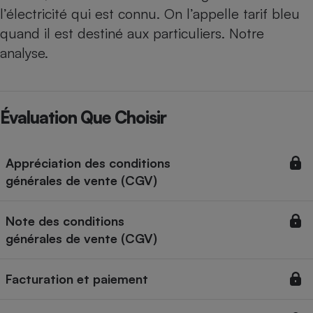
Téléphone mobile -
l’électricité qui est connu. On l’appelle tarif bleu
Smartphone
Plaque de cuisson à
quand il est destiné aux particuliers. Notre
induction
analyse.
Climatiseur -
Évaluation Que Choisir
Ventilateur
Antivirus
Appréciation des conditions
générales de vente (CGV)
Climatiseur -
Ventilateur
Note des conditions
générales de vente (CGV)
Facturation et paiement