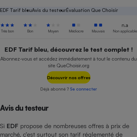
Petit électroménager - U
EDF Tarif bleu
Avis du testeur
Évaluation Que Choisir
Complément
alimentaire
n.a
Mutuelle
Assurance emprunteur
Très bon
Bon
Moyen
Médiocre
Mauvais
Non applicable
EDF Tarif bleu, découvrez le test complet !
Abonnez-vous et accédez immédiatement à tout le contenu du
Matelas
Champagne
site QueChoisir.org
bouteille
Banque en 
Découvrir nos offres
Téléviseur
Antimoustique
Lave-linge
Déjà abonné ?
Se connecter
Avis du testeur
Radiateur électrique
Si
EDF
propose de nombreuses offres à prix de
marché, c’est surtout son tarif réglementé de