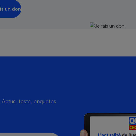
is un don
Actus, tests, enquêtes