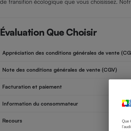
de transition écologique que vous choisissez. Notr
Radiateur électrique
Téléphone mobile -
Smartphone
Évaluation Que Choisir
Plaque de cuisson à
induction
Appréciation des conditions générales de vente (C
Climatiseur -
Ventilateur
Note des conditions générales de vente (CGV)
Antivirus
Facturation et paiement
Climatiseur -
Ventilateur
Information du consommateur
Recours
Que 
l’aud