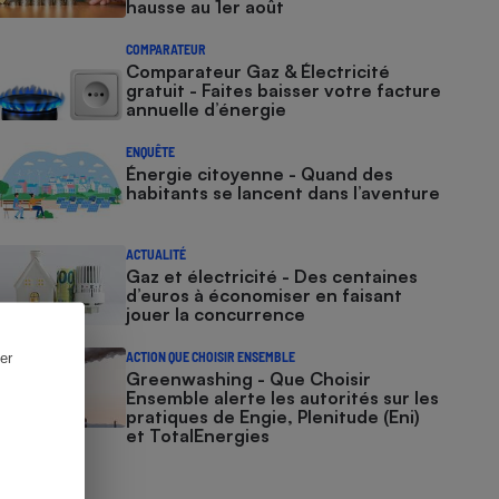
hausse au 1er août
COMPARATEUR
Comparateur Gaz & Électricité
gratuit - Faites baisser votre facture
annuelle d’énergie
ENQUÊTE
Énergie citoyenne - Quand des
habitants se lancent dans l’aventure
ACTUALITÉ
Gaz et électricité - Des centaines
d’euros à économiser en faisant
jouer la concurrence
er
ACTION QUE CHOISIR ENSEMBLE
Greenwashing - Que Choisir
Ensemble alerte les autorités sur les
pratiques de Engie, Plenitude (Eni)
et TotalEnergies