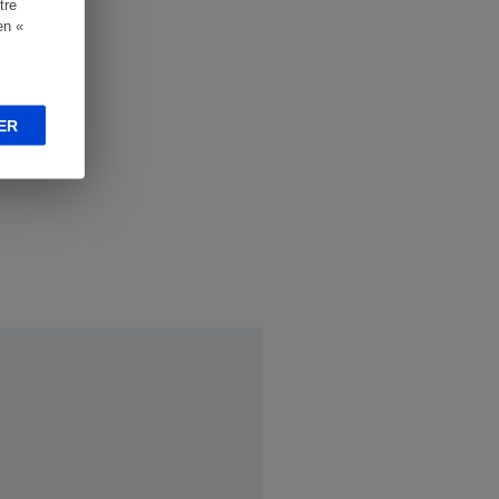
tre
en «
ER