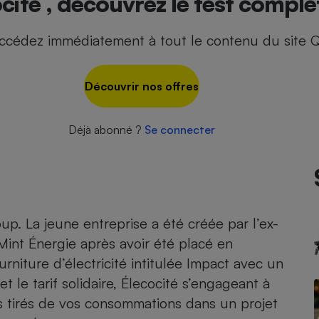
cité , découvrez le test complet
ccédez immédiatement à tout le contenu du site Q
- Ustensile
Foie gras
Découvrir nos offres
Aide auditive
r
Assurance vie
Déjà abonné ?
Se connecter
Poêle à granulés
gne - Comment choisir une
lle de champagne
en ligne
p. La jeune entreprise a été créée par l’ex-
Ordinateur portable
Mint Énergie après avoir été placé en
Crème solaire
Lave-vaisselle
urniture d’électricité intitulée Impact avec un
t le tarif solidaire, Élecocité s’engageant à
s tirés de vos consommations dans un projet