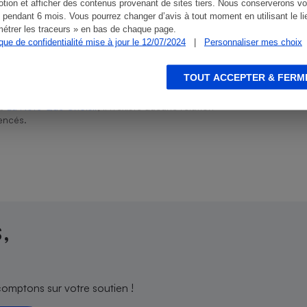
tion et afficher des contenus provenant de sites tiers. Nous conserverons vo
 pendant 6 mois. Vous pourrez changer d’avis à tout moment en utilisant le li
étrer les traceurs » en bas de chaque page.
ique de confidentialité mise à jour le 12/07/2024
|
Personnaliser mes choix
s
Réfrigérateur
TOUT ACCEPTER & FERM
ien que non-exhaustive. À l’exception des autorisations
de
La Note Que Choisir
, il n’existe aucune relation
encés.
,
comptons sur votre soutien !