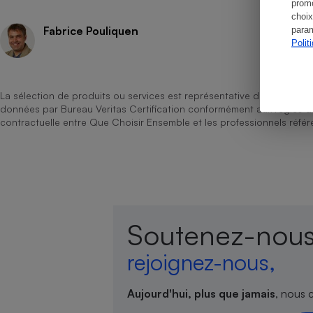
promo
choix
Fabrice Pouliquen
param
Polit
Cafetière à expresso
La sélection de produits ou services est représentative du marché, b
données par Bureau Veritas Certification conformément aux règles 
contractuelle entre Que Choisir Ensemble et les professionnels référ
Robot ménager
Soutenez-nous
rejoignez-nous,
Aujourd'hui, plus que jamais
, nous 