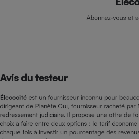
Éleco
Internet
Abonnez-vous et a
Gros électroménager
Téléphonie
Petit électroménager 
Complément
alimentaire
Mutuelle
Assurance emprunteu
Avis du testeur
Matelas
Champa
boutei
Banque 
Élecocité
est un fournisseur inconnu pour beaucou
Téléviseur
dirigeant de Planète Oui, fournisseur racheté par 
Antimoustique
Lave-linge
redressement judiciaire. Il propose une offre de fo
choix à faire entre deux options : le tarif économe e
chaque fois à investir un pourcentage des revenu