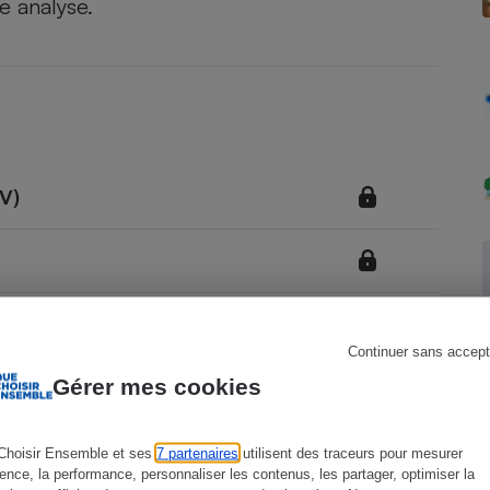
e analyse.
Électricité - Gaz
Appareil photo
numérique
Four encastrable
GV)
Lessive
Continuer sans accept
Aspirateur
Gérer mes cookies
Choisir Ensemble et ses
7 partenaires
utilisent des traceurs pour mesurer
ience, la performance, personnaliser les contenus, les partager, optimiser la