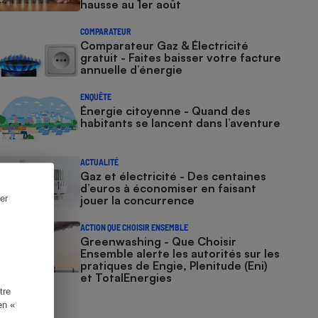
hausse au 1er août
COMPARATEUR
Comparateur Gaz & Électricité
gratuit - Faites baisser votre facture
annuelle d’énergie
ENQUÊTE
Énergie citoyenne - Quand des
habitants se lancent dans l’aventure
ACTUALITÉ
Gaz et électricité - Des centaines
d’euros à économiser en faisant
er
jouer la concurrence
ACTION QUE CHOISIR ENSEMBLE
Greenwashing - Que Choisir
Ensemble alerte les autorités sur les
pratiques de Engie, Plenitude (Eni)
et TotalEnergies
tre
en «