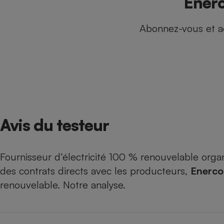
Enerc
Internet
Abonnez-vous et a
Gros électroménager
Téléphonie
Petit électroménager 
Complément
alimentaire
Mutuelle
Assurance emprunteu
Avis du testeur
Matelas
Champa
boutei
Banque 
Fournisseur d’électricité 100 % renouvelable orga
Téléviseur
des contrats directs avec les producteurs,
Enerc
Antimoustique
Lave-linge
renouvelable. Notre analyse.