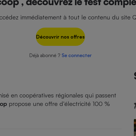
oop , découvrez le test comple
ccédez immédiatement à tout le contenu du site Q
- Ustensile
Foie gras
Découvrir nos offres
Aide auditive
r
Assurance vie
Déjà abonné ?
Se connecter
Poêle à granulés
gne - Comment choisir une
lle de champagne
en ligne
nisé en coopératives régionales qui passent
Ordinateur portable
oop
propose une offre d’électricité 100 %
Crème solaire
Lave-vaisselle