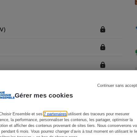
Électricité - Gaz
Appareil photo
numérique
GV)
Four encastrable
Lessive
Continuer sans accept
Gérer mes cookies
Aspirateur
Choisir Ensemble et ses
7 partenaires
utilisent des traceurs pour mesurer
ience, la performance, personnaliser les contenus, les partager, optimiser la
tion et afficher des contenus provenant de sites tiers. Nous conserverons vo
 pendant 6 mois. Vous pourrez changer d’avis à tout moment en utilisant le li
étrer les traceurs » en bas de chaque page.