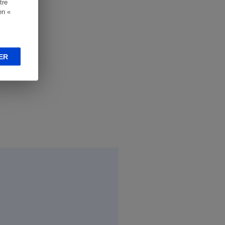
tre
en «
ER