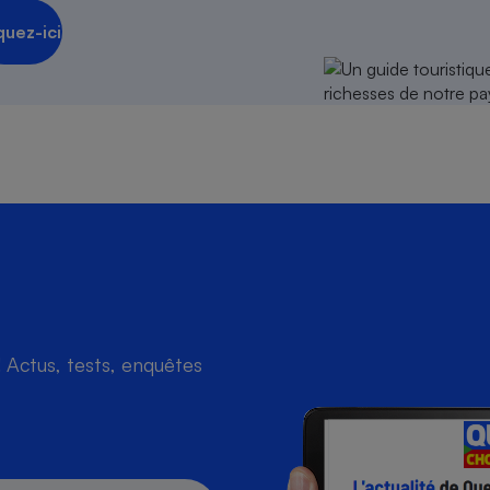
quez-ici
Actus, tests, enquêtes