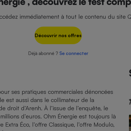
rgie , découvrez le test compl
ccédez immédiatement à tout le contenu du site Q
- Ustensile
Foie gras
Découvrir nos offres
Aide auditive
r
Assurance vie
Déjà abonné ?
Se connecter
Poêle à granulés
gne - Comment choisir une
lle de champagne
en ligne
e pour ses pratiques commerciales dénoncées
Ordinateur portable
le est aussi dans le collimateur de la
Crème solaire
Lave-vaisselle
 droit d’Arenh. À l’issue de l’enquête, le
illions d’euros
. Ohm Énergie est toujours là
re Extra Éco, l’offre Classique, l’offre Modulo,