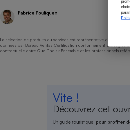
promo
choix
Fabrice Pouliquen
param
Polit
Cafetière à expresso
La sélection de produits ou services est représentative du marché, b
données par Bureau Veritas Certification conformément aux règles 
contractuelle entre Que Choisir Ensemble et les professionnels référ
Robot ménager
Vite !
Découvrez cet ouv
Un guide touristique,
pour profiter d