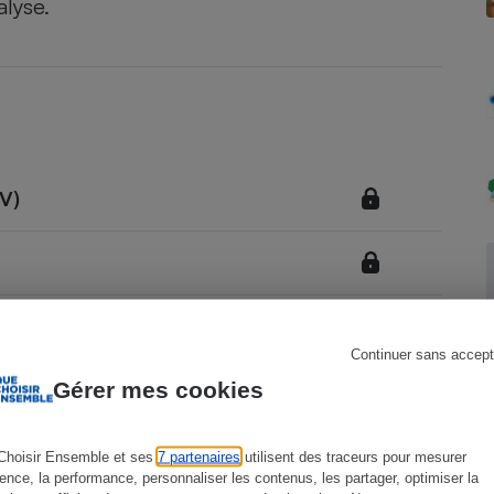
alyse.
Électricité - Gaz
Appareil photo
numérique
Four encastrable
GV)
Lessive
Continuer sans accept
Aspirateur
Gérer mes cookies
Choisir Ensemble et ses
7 partenaires
utilisent des traceurs pour mesurer
ience, la performance, personnaliser les contenus, les partager, optimiser la