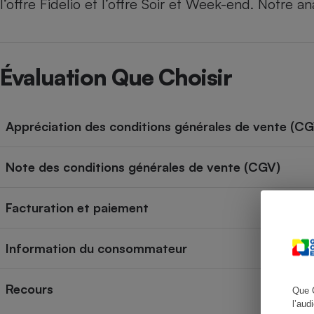
l’offre Fidelio et l’offre Soir et Week-end. Notre an
Radiateur électrique
Téléphone mobile -
Smartphone
Évaluation Que Choisir
Plaque de cuisson à
induction
Appréciation des conditions générales de vente (C
Climatiseur -
Ventilateur
Note des conditions générales de vente (CGV)
Antivirus
Facturation et paiement
Climatiseur -
Ventilateur
Information du consommateur
Recours
Que 
l’aud