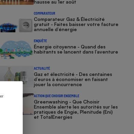
hausse au 1er août
COMPARATEUR
Comparateur Gaz & Électricité
gratuit - Faites baisser votre facture
annuelle d’énergie
ENQUÊTE
Énergie citoyenne - Quand des
habitants se lancent dans l’aventure
ACTUALITÉ
Gaz et électricité - Des centaines
d’euros à économiser en faisant
jouer la concurrence
er
ACTION QUE CHOISIR ENSEMBLE
Greenwashing - Que Choisir
Ensemble alerte les autorités sur les
pratiques de Engie, Plenitude (Eni)
et TotalEnergies