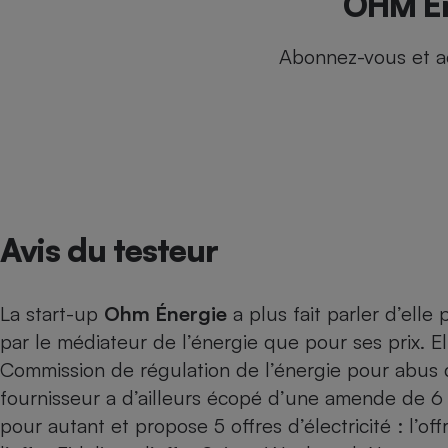
OHM Éne
Internet
Abonnez-vous et a
Gros électroménager
Téléphonie
Petit électroménager 
Complément
alimentaire
Mutuelle
Assurance emprunteu
Avis du testeur
Matelas
Champa
boutei
Banque 
La start-up
Ohm Énergie
a plus fait parler d’ell
Téléviseur
par le médiateur de l’énergie que pour ses prix. El
Antimoustique
Lave-linge
Commission de régulation de l’énergie pour abus de
fournisseur a d’ailleurs écopé d’une
amende de 6 m
pour autant et propose 5 offres d’électricité : l’off