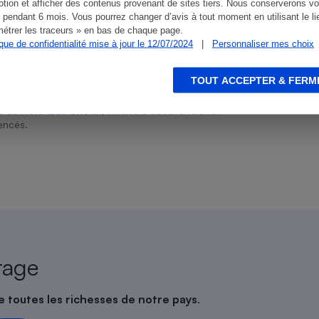
tion et afficher des contenus provenant de sites tiers. Nous conserverons vo
 pendant 6 mois. Vous pourrez changer d’avis à tout moment en utilisant le li
étrer les traceurs » en bas de chaque page.
ique de confidentialité mise à jour le 12/07/2024
|
Personnaliser mes choix
s
Réfrigérateur
TOUT ACCEPTER & FERM
ien que non-exhaustive. À l’exception des autorisations
de
La Note Que Choisir
, il n’existe aucune relation
encés.
rage
e toutes les richesses de notre pays
.