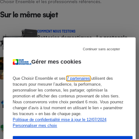
Choisir Ensemble et les professionnels référencés.
Sur le même sujet
COMMENT NOUS TESTONS
Batteries domestiques - Le protocole
Continuer sans accepter
ACTUALITÉ
Gérer mes cookies
Prix de l’électricité - Les tarifs
réglementés vont repartir à la hausse au
1er août
Que Choisir Ensemble et ses
7 partenaires
utilisent des
traceurs pour mesurer l’audience, la performance,
COMPARATEUR
personnaliser les contenus, les partager, optimiser la
Comparateur Gaz & Électricité gratuit -
promotion et afficher des contenus provenant de sites tiers.
Faites baisser votre facture annuelle
Nous conserverons votre choix pendant 6 mois. Vous pourrez
d’énergie
changer d’avis à tout moment en utilisant le lien « paramétrer
les traceurs » en bas de chaque page.
ENQUÊTE
Politique de confidentialité mise à jour le 12/07/2024
Énergie citoyenne - Quand des habitants
Personnaliser mes choix
se lancent dans l’aventure