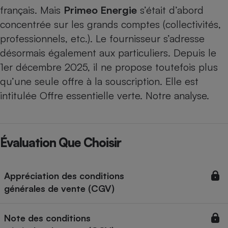
Téléphone mobile -
français. Mais
Primeo Energie
s’était d’abord
Smartphone
Plaque de cuisson à
concentrée sur les grands comptes (collectivités,
induction
professionnels, etc.). Le fournisseur s’adresse
désormais également aux particuliers. Depuis le
1er décembre 2025, il ne propose toutefois plus
Climatiseur -
qu’une seule offre à la souscription. Elle est
Ventilateur
intitulée Offre essentielle verte. Notre analyse.
Antivirus
Climatiseur -
Évaluation Que Choisir
Ventilateur
Appréciation des conditions
générales de vente (CGV)
Note des conditions