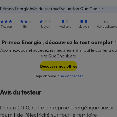
Petit électroménager - U
Primeo Energie
Avis du testeur
Évaluation Que Choisir
Complément
alimentaire
n.a
Mutuelle
Assurance emprunteur
Très bon
Bon
Moyen
Médiocre
Mauvais
Non applicable
Primeo Energie , découvrez le test complet !
Abonnez-vous et accédez immédiatement à tout le contenu du
Matelas
Champagne
site QueChoisir.org
bouteille
Banque en 
Découvrir nos offres
Téléviseur
Antimoustique
Lave-linge
Déjà abonné ?
Se connecter
Avis du testeur
Radiateur électrique
Depuis 2010, cette entreprise énergétique suisse
fournit de l’électricité sur tout le territoire