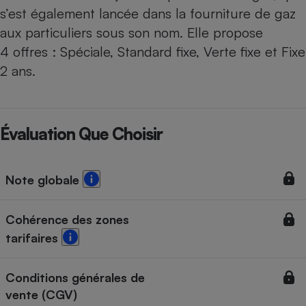
Téléphone mobile -
s’est également lancée dans la fourniture de gaz
Smartphone
Plaque de cuisson à
aux particuliers sous son nom. Elle propose
induction
4 offres : Spéciale, Standard fixe, Verte fixe et Fixe
2 ans.
Climatiseur -
Ventilateur
Évaluation Que Choisir
Antivirus
Note globale
Climatiseur -
Ventilateur
Cohérence des zones
tarifaires
Conditions générales de
vente (CGV)