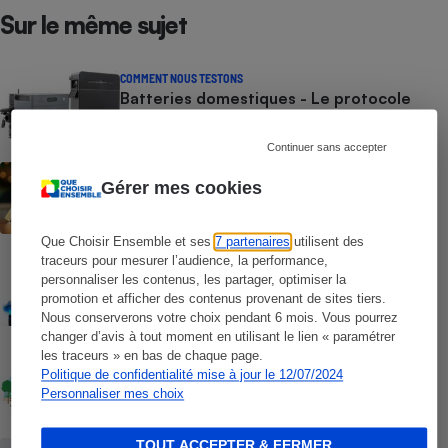
Sur le même sujet
COMMENT NOUS TESTONS
Batteries domestiques - Le protocole
Continuer sans accepter
ACTUALITÉ
Gérer mes cookies
Prix de l’électricité - Les tarifs
réglementés vont repartir à la hausse au
1er août
Que Choisir Ensemble et ses
7 partenaires
utilisent des
traceurs pour mesurer l’audience, la performance,
COMPARATEUR
Comparateur Gaz & Électricité gratuit -
personnaliser les contenus, les partager, optimiser la
Faites baisser votre facture annuelle
promotion et afficher des contenus provenant de sites tiers.
d’énergie
Nous conserverons votre choix pendant 6 mois. Vous pourrez
changer d’avis à tout moment en utilisant le lien « paramétrer
ENQUÊTE
les traceurs » en bas de chaque page.
Énergie citoyenne - Quand des habitants
Politique de confidentialité mise à jour le 12/07/2024
se lancent dans l’aventure
Personnaliser mes choix
TOUT ACCEPTER & FERMER
ACTUALITÉ