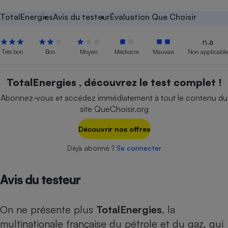
Petit électroménager - U
TotalEnergies
Avis du testeur
Évaluation Que Choisir
Complément
alimentaire
n.a
Mutuelle
Assurance emprunteur
Très bon
Bon
Moyen
Médiocre
Mauvais
Non applicable
TotalEnergies , découvrez le test complet !
Abonnez-vous et accédez immédiatement à tout le contenu du
Matelas
Champagne
site QueChoisir.org
bouteille
Banque en 
Découvrir nos offres
Téléviseur
Antimoustique
Lave-linge
Déjà abonné ?
Se connecter
Avis du testeur
Radiateur électrique
On ne présente plus
TotalEnergies
, la
multinationale française du pétrole et du gaz, qui