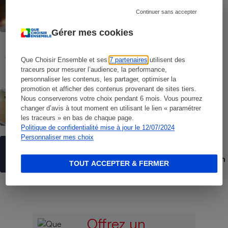
Windows 10 - Comment réagir face à la
Continuer sans accepter
fin des mises à jour
Gérer mes cookies
COMMENT NOUS TESTONS
Tablettes tactiles - Le protocole
Que Choisir Ensemble et ses
7 partenaires
utilisent des
traceurs pour mesurer l’audience, la performance,
personnaliser les contenus, les partager, optimiser la
promotion et afficher des contenus provenant de sites tiers.
BRÈVE
Nous conserverons votre choix pendant 6 mois. Vous pourrez
Tablettes tactiles - iPad, Android,
changer d’avis à tout moment en utilisant le lien « paramétrer
Windows : nos tests révèlent les vraies
les traceurs » en bas de chaque page.
différences
Politique de confidentialité mise à jour le 12/07/2024
Personnaliser mes choix
ACTUALITÉ
E-commerce - Que vaut b.connect, la
solution d’authentification rapide made in
TOUT ACCEPTER & FERMER
France ?
Offrez un