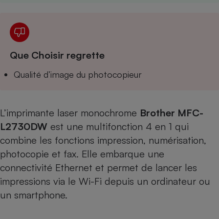
Téléphone mobile -
Smartphone
Plaque de cuisson à
induction
Que Choisir regrette
Climatiseur -
Qualité d’image du photocopieur
Ventilateur
L’imprimante laser monochrome
Brother MFC-
Antivirus
L2730DW
est une multifonction 4 en 1 qui
Climatiseur -
Ventilateur
combine les fonctions impression, numérisation,
photocopie et fax. Elle embarque une
connectivité Ethernet et permet de lancer les
impressions via le Wi-Fi depuis un ordinateur ou
un smartphone.