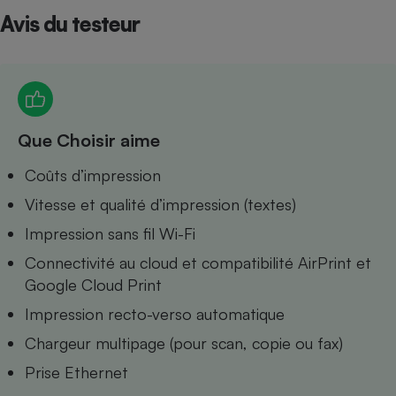
Avis du testeur
Petit électroménager - U
Complément
alimentaire
Mutuelle
Assurance emprunteur
Que Choisir aime
Matelas
Coûts d’impression
Champagne
bouteille
Banque en 
Vitesse et qualité d’impression (textes)
Téléviseur
Impression sans fil Wi-Fi
Antimoustique
Lave-linge
Connectivité au cloud et compatibilité AirPrint et
Google Cloud Print
Impression recto-verso automatique
Chargeur multipage (pour scan, copie ou fax)
Radiateur électrique
Prise Ethernet