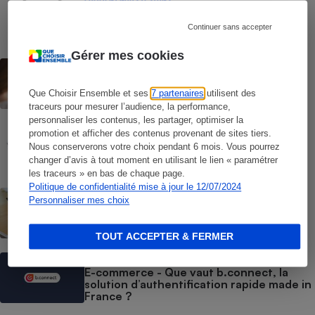
Liseuses - Le protocole
Continuer sans accepter
Gérer mes cookies
CONSEILS
Windows 10 - Comment réagir face à la
fin des mises à jour
Que Choisir Ensemble et ses
7 partenaires
utilisent des
traceurs pour mesurer l’audience, la performance,
personnaliser les contenus, les partager, optimiser la
COMMENT NOUS TESTONS
promotion et afficher des contenus provenant de sites tiers.
Tablettes tactiles - Le protocole
Nous conserverons votre choix pendant 6 mois. Vous pourrez
changer d’avis à tout moment en utilisant le lien « paramétrer
les traceurs » en bas de chaque page.
Politique de confidentialité mise à jour le 12/07/2024
BRÈVE
Personnaliser mes choix
Tablettes tactiles - iPad, Android,
Windows : nos tests révèlent les vraies
différences
TOUT ACCEPTER & FERMER
ACTUALITÉ
E-commerce - Que vaut b.connect, la
solution d’authentification rapide made in
France ?