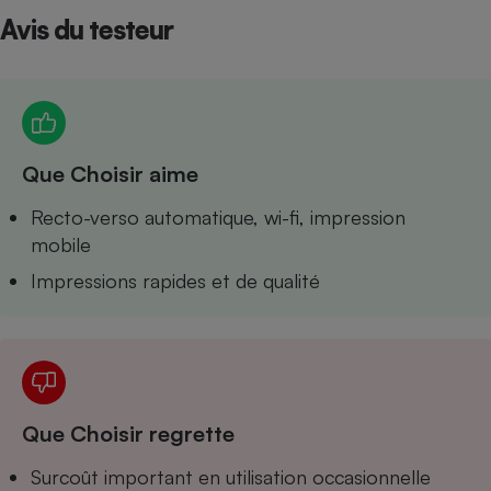
Avis du testeur
Petit électroménager - U
Complément
alimentaire
Mutuelle
Assurance emprunteur
Que Choisir aime
Matelas
Recto-verso automatique, wi-fi, impression
Champagne
bouteille
mobile
Banque en 
Impressions rapides et de qualité
Téléviseur
Antimoustique
Lave-linge
Que Choisir regrette
Radiateur électrique
Surcoût important en utilisation occasionnelle