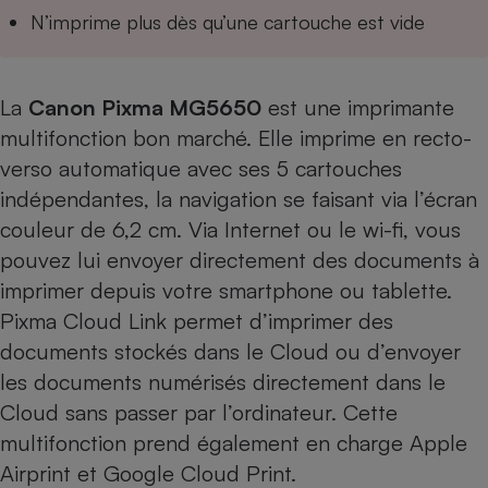
Téléphone mobile -
N’imprime plus dès qu’une cartouche est vide
Smartphone
Plaque de cuisson à
induction
La
Canon Pixma MG5650
est une imprimante
multifonction bon marché. Elle imprime en recto-
Climatiseur -
verso automatique avec ses 5 cartouches
Ventilateur
indépendantes, la navigation se faisant via l’écran
couleur de 6,2 cm. Via Internet ou le wi-fi, vous
Antivirus
pouvez lui envoyer directement des documents à
Climatiseur -
imprimer depuis votre smartphone ou tablette.
Ventilateur
Pixma Cloud Link permet d’imprimer des
documents stockés dans le Cloud ou d’envoyer
les documents numérisés directement dans le
Cloud sans passer par l’ordinateur. Cette
multifonction prend également en charge Apple
Airprint et Google Cloud Print.