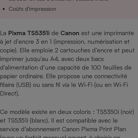
Téléphone mobile -
Coûts d’impression
Smartphone
Plaque de cuisson à
induction
La
Pixma TS5351i
de
Canon
est une imprimante
à jet d’encre 3 en 1 (impression, numérisation et
Climatiseur -
copie). Elle emploie 2 cartouches d’encre et peut
Ventilateur
imprimer jusqu’au A4, avec deux bacs
d’alimentation d’une capacité de 100 feuilles de
Antivirus
papier ordinaire. Elle propose une connectivité
Climatiseur -
filaire (USB) ou sans fil
via
le Wi-Fi (ou en Wi-Fi
Ventilateur
Direct).
Ce modèle existe en deux coloris :
TS5350i (noir)
et TS5351i (blanc). Il est compatible avec le
service d’abonnement Canon Pixma Print Plan
(avec un forfait mensuel payant, à choisir en