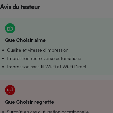
Avis du testeur
Petit électroménager - U
Complément
alimentaire
Mutuelle
Assurance emprunteur
Que Choisir aime
Matelas
Qualité et vitesse d’impression
Champagne
bouteille
Banque en 
Impression recto-verso automatique
Téléviseur
Impression sans fil Wi-Fi et Wi-Fi Direct
Antimoustique
Lave-linge
Radiateur électrique
Que Choisir regrette
Surcoût en cas d’utilisation occasionnelle