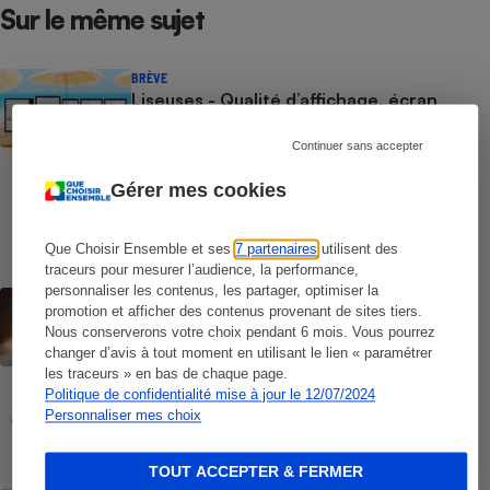
Sur le même sujet
BRÈVE
Liseuses - Qualité d’affichage, écran
couleur, commodité : nos tests en
laboratoire imparables sur les
Continuer sans accepter
performances réelles
Gérer mes cookies
COMMENT NOUS TESTONS
Liseuses - Le protocole
Que Choisir Ensemble et ses
7 partenaires
utilisent des
traceurs pour mesurer l’audience, la performance,
personnaliser les contenus, les partager, optimiser la
CONSEILS
promotion et afficher des contenus provenant de sites tiers.
Windows 10 - Comment réagir face à la
Nous conserverons votre choix pendant 6 mois. Vous pourrez
fin des mises à jour
changer d’avis à tout moment en utilisant le lien « paramétrer
les traceurs » en bas de chaque page.
Politique de confidentialité mise à jour le 12/07/2024
COMMENT NOUS TESTONS
Personnaliser mes choix
Tablettes tactiles - Le protocole
TOUT ACCEPTER & FERMER