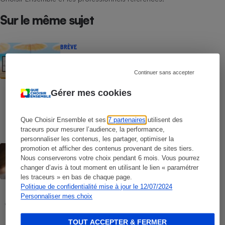
Sur le même sujet
BRÈVE
Liseuses - Qualité d’affichage, écran
couleur, commodité : nos tests en
laboratoire imparables sur les
Continuer sans accepter
performances réelles
Gérer mes cookies
COMMENT NOUS TESTONS
Liseuses - Le protocole
Que Choisir Ensemble et ses
7 partenaires
utilisent des
traceurs pour mesurer l’audience, la performance,
personnaliser les contenus, les partager, optimiser la
CONSEILS
promotion et afficher des contenus provenant de sites tiers.
Windows 10 - Comment réagir face à la
Nous conserverons votre choix pendant 6 mois. Vous pourrez
fin des mises à jour
changer d’avis à tout moment en utilisant le lien « paramétrer
les traceurs » en bas de chaque page.
Politique de confidentialité mise à jour le 12/07/2024
COMMENT NOUS TESTONS
Personnaliser mes choix
Tablettes tactiles - Le protocole
TOUT ACCEPTER & FERMER