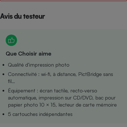
Petit électroménager - U
Complément
Avis du testeur
alimentaire
Mutuelle
Assurance emprunteur
Que Choisir aime
Matelas
Champagne
bouteille
Qualité d’impression photo
Banque en 
Téléviseur
Connectivité : wi-fi, à distance, PictBridge sans
Antimoustique
fil…
Lave-linge
Équipement : écran tactile, recto-verso
automatique, impression sur CD/DVD, bac pour
papier photo 10 × 15, lecteur de carte mémoire
Radiateur électrique
5 cartouches indépendantes