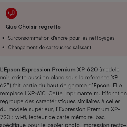
Téléphone mobile -
Smartphone
Plaque de cuisson à
induction
Que Choisir regrette
Surconsommation d’encre pour les nettoyages
Climatiseur -
Ventilateur
Changement de cartouches salissant
Antivirus
L’
Epson Expression Premium XP-620
(modèle
Climatiseur -
noir, existe aussi en blanc sous la référence
XP-
Ventilateur
625
) fait partie du haut de gamme d’
Epson
. Elle
remplace l’XP-610. Cette imprimante multifonction
regroupe des caractéristiques similaires à celles
du modèle supérieur,
l’Expression Premium XP-
720
: wi-fi, lecteur de carte mémoire, bac
spécifique pour le papier photo, impression recto-