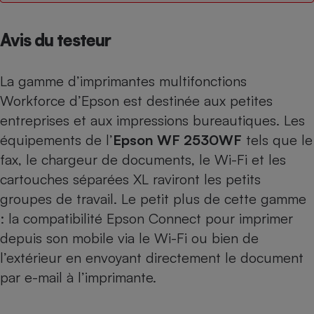
Petit électroménager - U
Complément
Avis du testeur
alimentaire
Mutuelle
Assurance emprunteur
La gamme d’imprimantes multifonctions
Workforce d’Epson est destinée aux petites
entreprises et aux impressions bureautiques. Les
Matelas
équipements de l’
Epson WF 2530WF
tels que le
Champagne
bouteille
fax, le chargeur de documents, le Wi-Fi et les
Banque en 
cartouches séparées XL raviront les petits
Téléviseur
groupes de travail. Le petit plus de cette gamme
Antimoustique
Lave-linge
: la compatibilité Epson Connect pour imprimer
depuis son mobile via le Wi-Fi ou bien de
l’extérieur en envoyant directement le document
par e-mail à l’imprimante.
Radiateur électrique