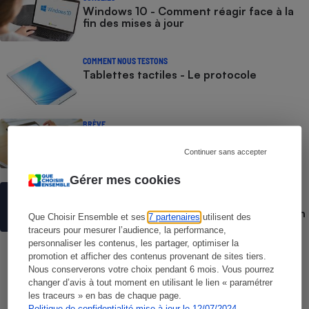
Windows 10 - Comment réagir face à la
fin des mises à jour
Cafetière à expressos
COMMENT NOUS TESTONS
Tablettes tactiles - Le protocole
BRÈVE
Tablettes tactiles - iPad, Android,
Windows : nos tests révèlent les vraies
Continuer sans accepter
différences
Robot ménager
Gérer mes cookies
ACTUALITÉ
E-commerce - Que vaut b.connect, la
solution d’authentification rapide made in
Que Choisir Ensemble et ses
7 partenaires
utilisent des
France ?
traceurs pour mesurer l’audience, la performance,
personnaliser les contenus, les partager, optimiser la
promotion et afficher des contenus provenant de sites tiers.
Nous conserverons votre choix pendant 6 mois. Vous pourrez
changer d’avis à tout moment en utilisant le lien « paramétrer
Que Choisir
les traceurs » en bas de chaque page.
Politique de confidentialité mise à jour le 12/07/2024