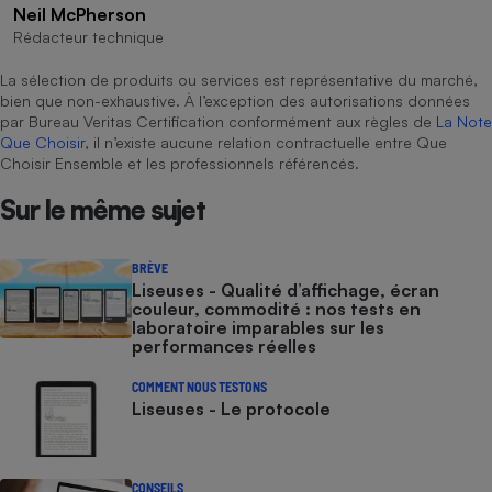
Téléphone mobile -
Neil McPherson
Smartphone
Rédacteur technique
Plaque de cuisson à
induction
La sélection de produits ou services est représentative du marché,
bien que non-exhaustive. À l’exception des autorisations données
par Bureau Veritas Certification conformément aux règles de
La Note
Que Choisir
, il n’existe aucune relation contractuelle entre Que
Climatiseur -
Choisir Ensemble et les professionnels référencés.
Ventilateur
Sur le même sujet
Antivirus
BRÈVE
Climatiseur -
Liseuses - Qualité d’affichage, écran
Ventilateur
couleur, commodité : nos tests en
laboratoire imparables sur les
performances réelles
COMMENT NOUS TESTONS
Liseuses - Le protocole
CONSEILS