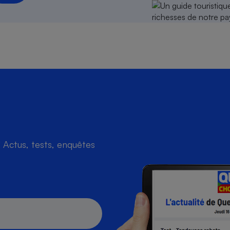
s
Réfrigérateur
Actus, tests, enquêtes