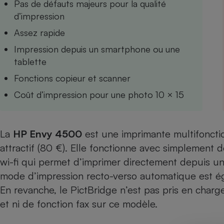
Pas de défauts majeurs pour la qualité
Internet
d’impression
Gros électroménager
Téléphonie
Assez rapide
Petit électroménager 
Impression depuis un smartphone ou une
Complément
tablette
alimentaire
Mutuelle
Assurance emprunteu
Fonctions copieur et scanner
Coût d’impression pour une photo 10 × 15
Matelas
Champa
La
HP Envy 4500
est une imprimante multifonctio
boutei
Banque 
attractif (80 €). Elle fonctionne avec simplement
Téléviseur
wi-fi qui permet d’imprimer directement depuis u
Antimoustique
mode d’impression recto-verso automatique est é
Lave-linge
En revanche, le PictBridge n’est pas pris en charg
et ni de fonction fax sur ce modèle.