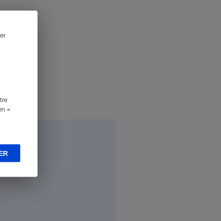
er
tre
en «
ER