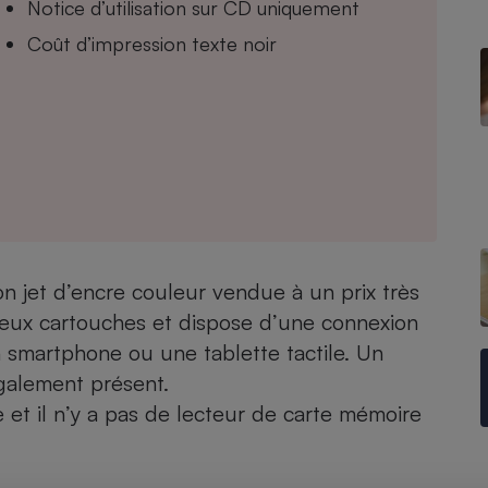
Notice d’utilisation sur CD uniquement
Coût d’impression texte noir
- Ustensile
Foie gras
Aide auditive
r
Assurance vie
Poêle à granulés
gne - Comment choisir une
n jet d’encre couleur vendue à un prix très
lle de champagne
en ligne
 deux cartouches et dispose d’une connexion
Ordinateur portable
n
smartphone
ou une
tablette tactile
. Un
Crème solaire
galement présent.
Lave-vaisselle
e et il n’y a pas de lecteur de carte mémoire