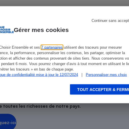
Électricité - Gaz
Appareil photo
Continuer sans accept
ien que non-exhaustive. À l’exception des autorisations
numérique
Gérer mes cookies
de
La Note Que Choisir
Four encastrable
, il n’existe aucune relation
encés.
Choisir Ensemble et ses
7 partenaires
utilisent des traceurs pour mesurer
ience, la performance, personnaliser les contenus, les partager, optimiser la
tion et afficher des contenus provenant de sites tiers. Nous conserverons vo
Lessive
 pendant 6 mois. Vous pourrez changer d’avis à tout moment en utilisant le li
étrer les traceurs » en bas de chaque page.
ique de confidentialité mise à jour le 12/07/2024
|
Personnaliser mes choix
TOUT ACCEPTER & FERM
rage
Aspirateur
e toutes les richesses de notre pays
.
quez-ici