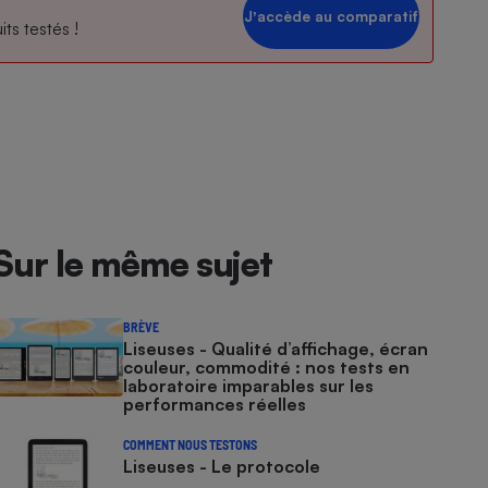
Jʼaccède au comparatif
ts testés !
Sur le même sujet
BRÈVE
Liseuses - Qualité d’affichage, écran
couleur, commodité : nos tests en
laboratoire imparables sur les
performances réelles
COMMENT NOUS TESTONS
Liseuses - Le protocole