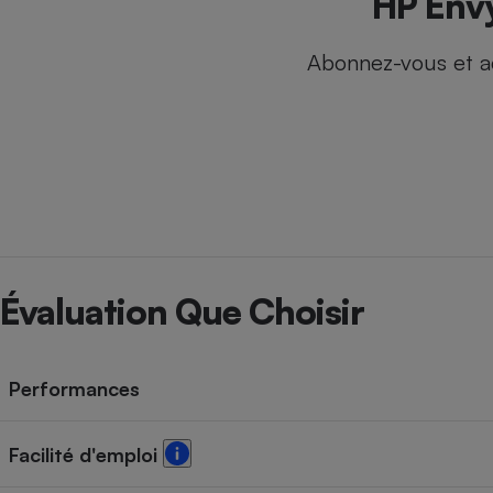
HP Envy
Internet
Abonnez-vous et a
Gros électroménager
Téléphonie
Petit électroménager 
Complément
alimentaire
Mutuelle
Assurance emprunteu
Matelas
Champa
Évaluation Que Choisir
boutei
Banque 
Téléviseur
Antimoustique
Lave-linge
Performances
Facilité d'emploi