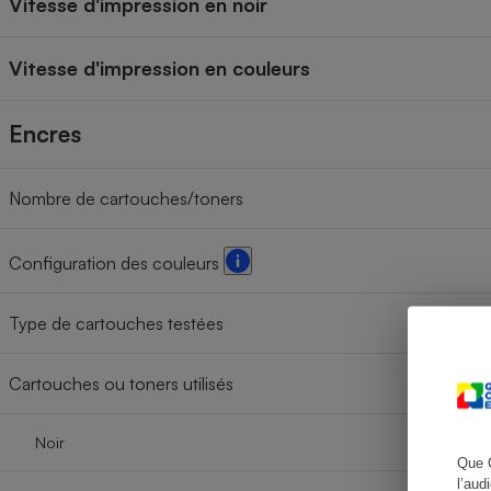
Vitesse d'impression en noir
Vitesse d'impression en couleurs
Cafetière à expresso
Encres
Nombre de cartouches/toners
Configuration des couleurs
Type de cartouches testées
Robot ménager
Cartouches ou toners utilisés
Noir
Que 
l’aud