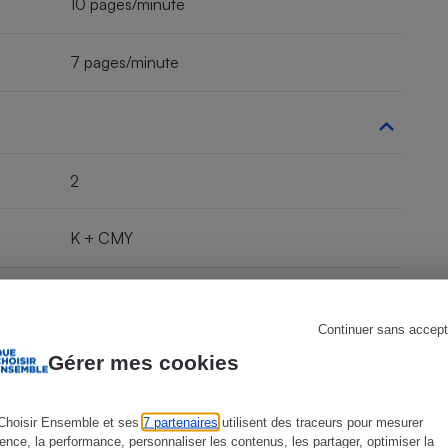
10 pages/minute
7 pages/minute
s
Réfrigérateur
2
K + CMY
Capacité standard
Continuer sans accept
Gérer mes cookies
308 BK
Choisir Ensemble et ses
7 partenaires
utilisent des traceurs pour mesurer
ience, la performance, personnaliser les contenus, les partager, optimiser la