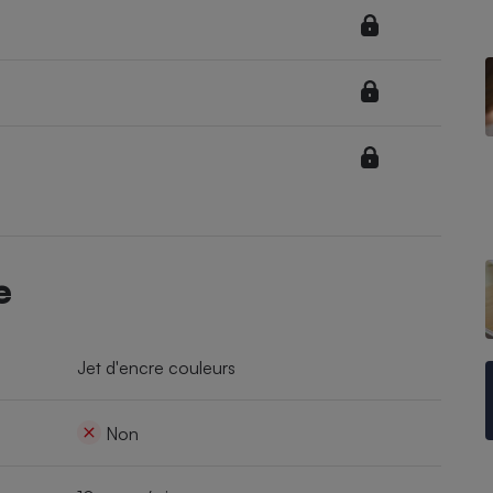
Électricité - Gaz
Appareil photo
numérique
Four encastrable
Lessive
e
Aspirateur
Jet d'encre couleurs
Non