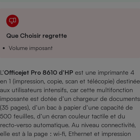
Téléphone mobile -
Smartphone
Plaque de cuisson à
induction
Que Choisir regrette
Climatiseur -
Volume imposant
Ventilateur
L’
Officejet Pro 8610 d’HP
est une imprimante 4
Antivirus
en 1 (impression, copie, scan et télécopie) destinée
Climatiseur -
Ventilateur
aux utilisateurs intensifs, car cette multifonction
imposante est dotée d’un chargeur de documents
(35 pages), d’un bac à papier d’une capacité de
500 feuilles, d’un écran couleur tactile et du
recto-verso automatique. Au niveau connectivité,
elle est à la page : wi-fi, Ethernet et impression