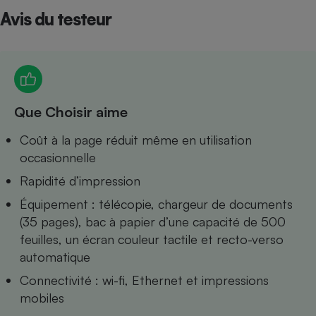
Avis du testeur
Petit électroménager - U
Complément
alimentaire
Mutuelle
Assurance emprunteur
Que Choisir aime
Matelas
Coût à la page réduit même en utilisation
Champagne
bouteille
occasionnelle
Banque en 
Rapidité d’impression
Téléviseur
Antimoustique
Équipement : télécopie, chargeur de documents
Lave-linge
(35 pages), bac à papier d’une capacité de 500
feuilles, un écran couleur tactile et recto-verso
automatique
Radiateur électrique
Connectivité : wi-fi, Ethernet et impressions
mobiles