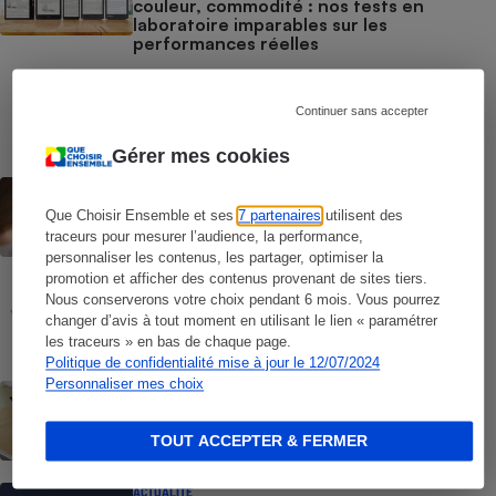
couleur, commodité : nos tests en
laboratoire imparables sur les
performances réelles
COMMENT NOUS TESTONS
Liseuses - Le protocole
Continuer sans accepter
Gérer mes cookies
CONSEILS
Windows 10 - Comment réagir face à la
Que Choisir Ensemble et ses
7 partenaires
utilisent des
fin des mises à jour
traceurs pour mesurer l’audience, la performance,
personnaliser les contenus, les partager, optimiser la
promotion et afficher des contenus provenant de sites tiers.
COMMENT NOUS TESTONS
Nous conserverons votre choix pendant 6 mois. Vous pourrez
Tablettes tactiles - Le protocole
changer d’avis à tout moment en utilisant le lien « paramétrer
les traceurs » en bas de chaque page.
Politique de confidentialité mise à jour le 12/07/2024
Personnaliser mes choix
BRÈVE
Tablettes tactiles - iPad, Android,
Windows : nos tests révèlent les vraies
TOUT ACCEPTER & FERMER
différences
ACTUALITÉ