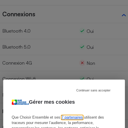
Connexions
Bluetooth 4.0
Oui
Bluetooth 5.0
Oui
Connexion 4G
Non
Connexion Wi-fi
Oui
Continuer sans accepter
NFC
Non
Gérer mes cookies
Récepteur GPS
Oui
Que Choisir Ensemble et ses
7 partenaires
utilisent des
traceurs pour mesurer l’audience, la performance,