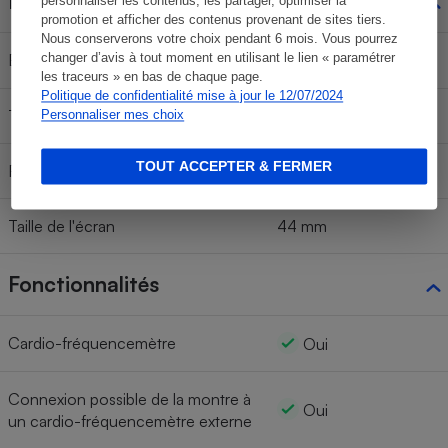
Écran
personnaliser les contenus, les partager, optimiser la
promotion et afficher des contenus provenant de sites tiers.
Nous conserverons votre choix pendant 6 mois. Vous pourrez
Écran tactile
changer d’avis à tout moment en utilisant le lien « paramétrer
Oui
les traceurs » en bas de chaque page.
Politique de confidentialité mise à jour le 12/07/2024
Type d'écran tactile
Amoled
Personnaliser mes choix
TOUT ACCEPTER & FERMER
Résolution de l'écran
390 x 450 pixels
Taille de l'écran
44 mm
Fonctionnalités
Cardio-fréquencemètre
Oui
Connexion possible de la montre à
Oui
un cardio-fréquencemètre externe