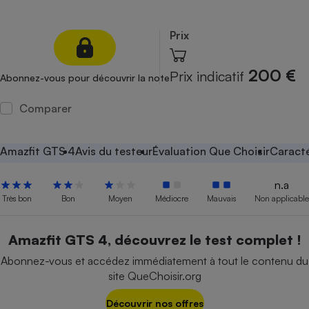
Petit électroménager - U
Complément
Prix
alimentaire
Mutuelle
Assurance emprunteur
200 €
Prix indicatif
Abonnez-vous pour découvrir la note
Comparer
Matelas
Champagne
bouteille
Amazfit GTS 4
Avis du testeur
Évaluation Que Choisir
Caracté
Banque en 
Téléviseur
n.a
Antimoustique
Très bon
Bon
Moyen
Médiocre
Mauvais
Non applicable
Lave-linge
Amazfit GTS 4, découvrez le test complet !
Abonnez-vous et accédez immédiatement à tout le contenu du
Radiateur électrique
site QueChoisir.org
Découvrir nos offres