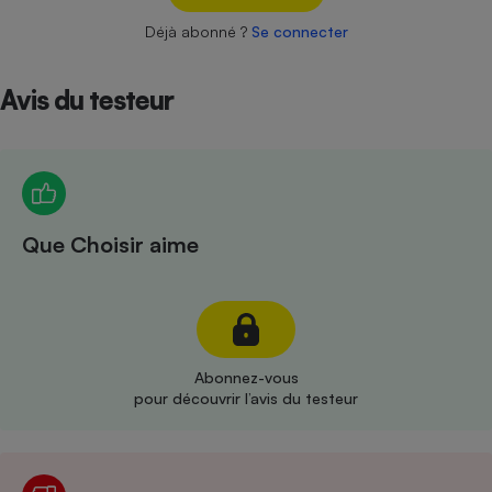
Téléphone mobile -
Smartphone
Déjà abonné ?
Se connecter
Plaque de cuisson à
induction
Avis du testeur
Climatiseur -
Ventilateur
Que Choisir aime
Antivirus
Climatiseur -
Ventilateur
Abonnez-vous
pour découvrir l’avis du testeur