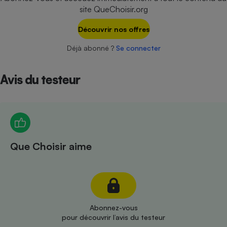
Téléphone mobile -
site QueChoisir.org
Smartphone
Plaque de cuisson à
Découvrir nos offres
induction
Déjà abonné ?
Se connecter
Climatiseur -
Avis du testeur
Ventilateur
Antivirus
Climatiseur -
Ventilateur
Que Choisir aime
Abonnez-vous
pour découvrir l’avis du testeur