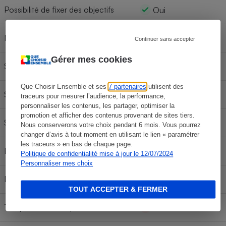
Possibilité de fixer des objectifs
Oui
Message de motivation
Oui
Continuer sans accepter
Gérer mes cookies
Suivi du sommeil
Oui
Que Choisir Ensemble et ses
7 partenaires
utilisent des
Suivi en natation
Oui
traceurs pour mesurer l’audience, la performance,
personnaliser les contenus, les partager, optimiser la
promotion et afficher des contenus provenant de sites tiers.
Suivi en vélo
Oui
Nous conserverons votre choix pendant 6 mois. Vous pourrez
changer d’avis à tout moment en utilisant le lien « paramétrer
les traceurs » en bas de chaque page.
ECG
Non
Politique de confidentialité mise à jour le 12/07/2024
Personnaliser mes choix
Détection de chutes
Oui
TOUT ACCEPTER & FERMER
Température de la peau
Non