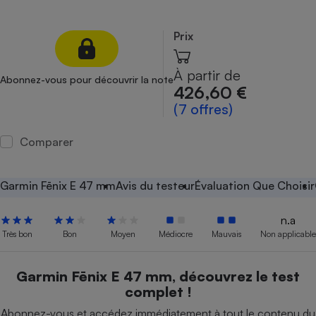
Petit électroménager - U
Complément
Prix
alimentaire
Mutuelle
Assurance emprunteur
À partir de
Abonnez-vous pour découvrir la note
426,60 €
(7 offres)
Matelas
Champagne
Comparer
bouteille
Banque en 
Téléviseur
Garmin Fēnix E 47 mm
Avis du testeur
Évaluation Que Choisir
Antimoustique
Lave-linge
n.a
Très bon
Bon
Moyen
Médiocre
Mauvais
Non applicable
Garmin Fēnix E 47 mm, découvrez le test
Radiateur électrique
complet !
Abonnez-vous et accédez immédiatement à tout le contenu du