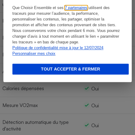
Oui
un cardio-fréquencemètre externe
Que Choisir Ensemble et ses
7 partenaires
utilisent des
traceurs pour mesurer l’audience, la performance,
personnaliser les contenus, les partager, optimiser la
Podomètre
Oui
promotion et afficher des contenus provenant de sites tiers.
Nous conserverons votre choix pendant 6 mois. Vous pourrez
changer d’avis à tout moment en utilisant le lien « paramétrer
Distance parcourue
Oui
les traceurs » en bas de chaque page.
Politique de confidentialité mise à jour le 12/07/2024
Personnaliser mes choix
Estimation altitude
Oui
TOUT ACCEPTER & FERMER
Accéléromètre
Oui
Calories dépensées
Oui
Mesure VO2max
Oui
Détection automatique du type
Oui
d'activité