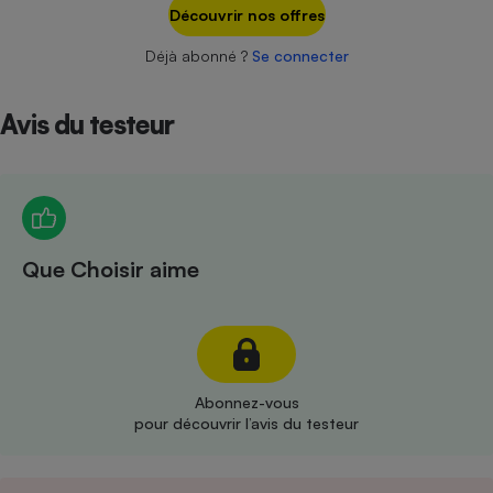
Téléphone mobile -
Découvrir nos offres
Smartphone
Plaque de cuisson à
Déjà abonné ?
Se connecter
induction
Avis du testeur
Climatiseur -
Ventilateur
Antivirus
Que Choisir aime
Climatiseur -
Ventilateur
Abonnez-vous
pour découvrir l’avis du testeur