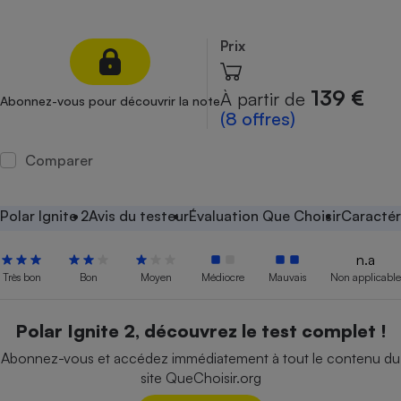
Petit électroménager - U
Complément
Prix
alimentaire
Mutuelle
Assurance emprunteur
139 €
À partir de
Abonnez-vous pour découvrir la note
(8 offres)
Comparer
Matelas
Champagne
bouteille
Banque en 
Polar Ignite 2
Avis du testeur
Évaluation Que Choisir
Caractér
Téléviseur
Antimoustique
n.a
Lave-linge
Très bon
Bon
Moyen
Médiocre
Mauvais
Non applicable
Polar Ignite 2, découvrez le test complet !
Radiateur électrique
Abonnez-vous et accédez immédiatement à tout le contenu du
site QueChoisir.org