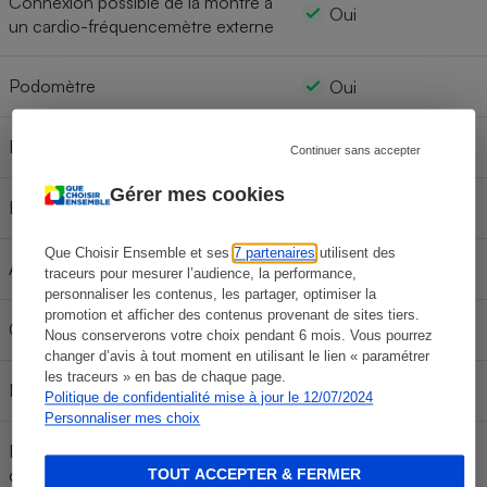
Connexion possible de la montre à
Oui
un cardio-fréquencemètre externe
Podomètre
Oui
Distance parcourue
Oui
Continuer sans accepter
Gérer mes cookies
Estimation altitude
Oui
Que Choisir Ensemble et ses
7 partenaires
utilisent des
Accéléromètre
Oui
traceurs pour mesurer l’audience, la performance,
personnaliser les contenus, les partager, optimiser la
promotion et afficher des contenus provenant de sites tiers.
Calories dépensées
Oui
Nous conserverons votre choix pendant 6 mois. Vous pourrez
changer d’avis à tout moment en utilisant le lien « paramétrer
les traceurs » en bas de chaque page.
Mesure VO2max
Oui
Politique de confidentialité mise à jour le 12/07/2024
Personnaliser mes choix
Détection automatique du type
Non
d'activité
TOUT ACCEPTER & FERMER