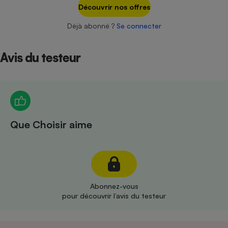
Téléphone mobile -
Découvrir nos offres
Smartphone
Plaque de cuisson à
Déjà abonné ?
Se connecter
induction
Avis du testeur
Climatiseur -
Ventilateur
Antivirus
Que Choisir aime
Climatiseur -
Ventilateur
Abonnez-vous
pour découvrir l’avis du testeur