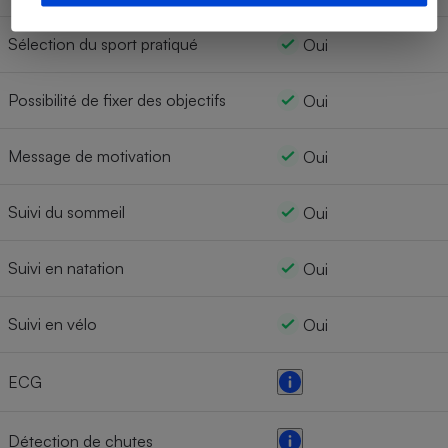
Sélection du sport pratiqué
Oui
Possibilité de fixer des objectifs
Oui
Message de motivation
Oui
Suivi du sommeil
Oui
Suivi en natation
Oui
Suivi en vélo
Oui
ECG
Détection de chutes