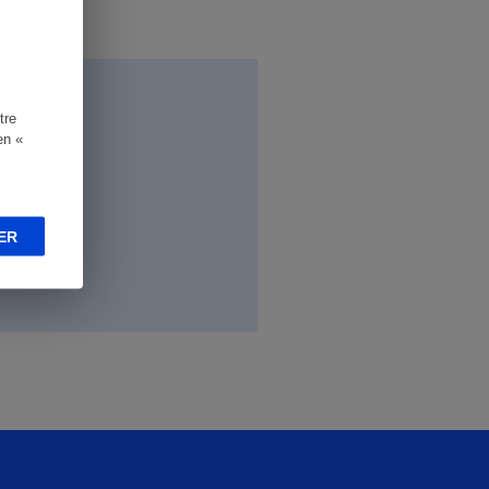
tre
en «
ER