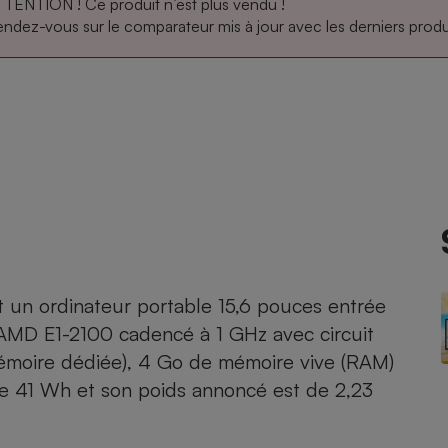
TENTION ! Ce produit n’est plus vendu !
ndez-vous sur le comparateur mis à jour avec les derniers produi
atif sèche-linge
atif smartphone
atif nettoyeur haute
ateur mutuelle
on
Réparation
Obsèques - Pompes
teur des devis d’opticiens
funèbres
eur-congélateur
dio
 robot
nduction
son
ranulés
irante
e multifonction
électrique
Panneaux
r mobile
r portable
photovoltaïques
 Médicament
 balai
 un ordinateur portable 15,6 pouces entrée
omplémentaire santé
MD E1-2100 cadencé à 1 GHz avec circuit
 traîneau
ctile
Circuits courts et
alimentation locale
Puériculture - Produit
moire dédiée), 4 Go de mémoire vive (RAM)
 automatique
pour bébé
e 41 Wh et son poids annoncé est de 2,23
Banque en ligne
seur
vapeur