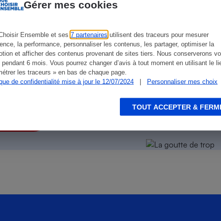
Électricité - Gaz
Gérer mes cookies
Choisir Ensemble et ses
Appareil photo
7 partenaires
utilisent des traceurs pour mesurer
numérique
ience, la performance, personnaliser les contenus, les partager, optimiser la
Four encastrable
tion et afficher des contenus provenant de sites tiers. Nous conserverons vo
 pendant 6 mois. Vous pourrez changer d’avis à tout moment en utilisant le li
étrer les traceurs » en bas de chaque page.
ique de confidentialité mise à jour le 12/07/2024
|
Personnaliser mes choix
on des autres
!
Lessive
TOUT ACCEPTER & FERM
s la facture
Aspirateur