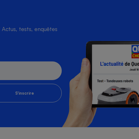
Actus, tests, enquêtes
s
Réfrigérateur
S'inscrire