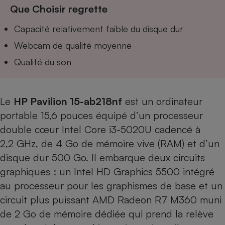
Téléphone mobile -
Que Choisir regrette
Smartphone
Plaque de cuisson à
Capacité relativement faible du disque dur
induction
Webcam de qualité moyenne
Qualité du son
Climatiseur -
Ventilateur
Le
HP Pavilion 15-ab218nf
est un ordinateur
portable 15,6 pouces équipé d’un processeur
Antivirus
double cœur Intel Core i3-5020U cadencé à
Climatiseur -
Ventilateur
2,2 GHz, de 4 Go de mémoire vive (RAM) et d’un
disque dur 500 Go. Il embarque deux circuits
graphiques : un Intel HD Graphics 5500 intégré
au processeur pour les graphismes de base et un
circuit plus puissant AMD Radeon R7 M360 muni
de 2 Go de mémoire dédiée qui prend la relève