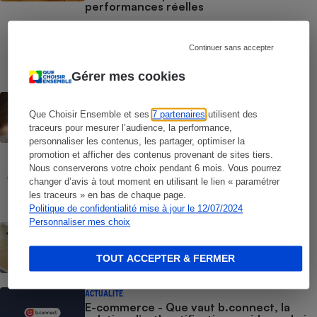
performances réelles
COMMENT NOUS TESTONS
Liseuses - Le protocole
Continuer sans accepter
Gérer mes cookies
CONSEILS
Windows 10 - Comment réagir face à la
Que Choisir Ensemble et ses
7 partenaires
utilisent des
fin des mises à jour
traceurs pour mesurer l’audience, la performance,
personnaliser les contenus, les partager, optimiser la
promotion et afficher des contenus provenant de sites tiers.
COMMENT NOUS TESTONS
Nous conserverons votre choix pendant 6 mois. Vous pourrez
Tablettes tactiles - Le protocole
changer d’avis à tout moment en utilisant le lien « paramétrer
les traceurs » en bas de chaque page.
Politique de confidentialité mise à jour le 12/07/2024
Personnaliser mes choix
BRÈVE
Tablettes tactiles - iPad, Android,
Windows : nos tests révèlent les vraies
TOUT ACCEPTER & FERMER
différences
ACTUALITÉ
E-commerce - Que vaut b.connect, la