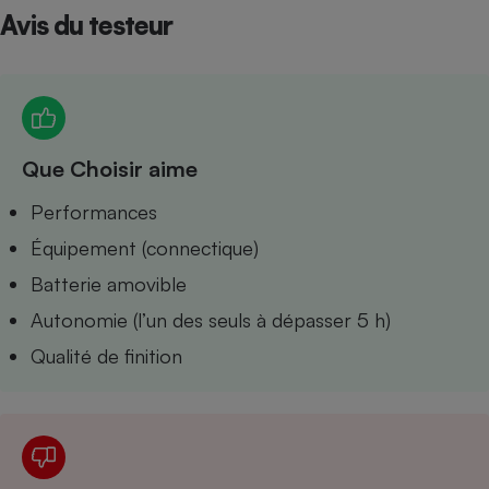
Avis du testeur
Petit électroménager - U
Complément
alimentaire
Mutuelle
Assurance emprunteur
Que Choisir aime
Matelas
Performances
Champagne
bouteille
Équipement (connectique)
Banque en 
Téléviseur
Batterie amovible
Antimoustique
Lave-linge
Autonomie (l’un des seuls à dépasser 5 h)
Qualité de finition
Radiateur électrique