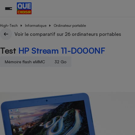
High-Tech
Informatique
Ordinateur portable
Voir le comparatif sur 26 ordinateurs portables
Additifs a
Comparate
Comparatif
Comparateu
Comparatif
Comparateu
Comparatif
Comparati
Substances
Toutes les actualités
Tous les services
Tous nos combats
L’association
Organismes de défense 
Train
Test
HP Stream 11-D000NF
supermarc
cosmétiqu
Comparateu
Achat - Vente - Travaux
Démarche administrative
Enquêtes
Nos actions
Nos missions
Système judiciaire
Transport aérien
gratuit
Copropriété
Famille
Mémoire flash eMMC
32 Go
Guides d'achat
Nos grandes victoires
Notre méthodologie
Location
Senior
Comparateu
Comparate
Comparati
Comparatif
Comparate
Comparatif
Comparatif
Conseils
Les billets de la présidente
Notre financement
supermarc
électrique
Service marchand
Magasin - Grande surfac
Sport
Soumettre un litige
Brèves
Nos associations locales
Nos partenaires
Air
Marketing - Fidélisation
Vacances - Tourisme
Lettres types
Nous rejoindre
Nous rejoindre
Déchet
Méthode de vente - Abu
Rencontrer une association locale
Comparate
Comparatif
Comparatif
Comparatif
Comparatif
En savoir plus sur Que Choisir Ensemble
Eau
s
Agriculture
Achat - Vente - Location
Energie
Nutrition
Assurance auto
-nous ?
Produit alimentaire
Carburant
Comparati
Comparati
Comparati
Comparate