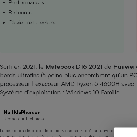
Performances
Internet
Bel écran
Gros électroménager
Téléphonie
Clavier rétroéclairé
Petit électroménager 
Complément
alimentaire
Mutuelle
Assurance emprunteu
Sorti en 2021, le
Matebook D16 2021
de
Huawei
bords ultrafins (à peine plus encombrant qu’un PC 
Matelas
Champa
processeur hexacœur AMD Ryzen 5 4600H avec 16
boutei
Banque 
Système d’exploitation : Windows 10 Famille.
Téléviseur
Antimoustique
Lave-linge
Neil McPherson
Rédacteur technique
La sélection de produits ou services est représentative du marché, b
données par Bureau Veritas Certification conformément aux règles 