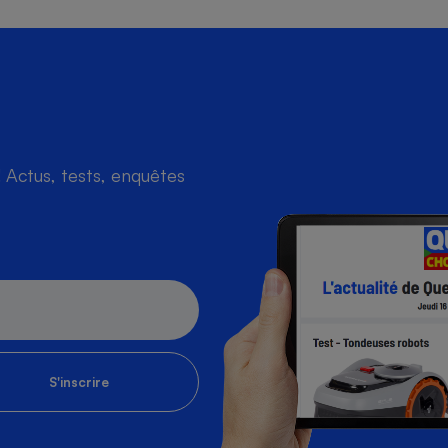
s
Réfrigérateur
Actus, tests, enquêtes
S'inscrire