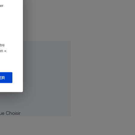
er
tre
en «
ER