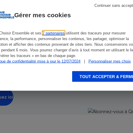
Électricité - Gaz
encés.
Continuer sans accept
Gérer mes cookies
Appareil photo
numérique
Four encastrable
Choisir Ensemble et ses
7 partenaires
utilisent des traceurs pour mesurer
ience, la performance, personnaliser les contenus, les partager, optimiser la
tion et afficher des contenus provenant de sites tiers. Nous conserverons vo
isir
 pendant 6 mois. Vous pourrez changer d’avis à tout moment en utilisant le li
étrer les traceurs » en bas de chaque page.
 nos abonnements !
ique de confidentialité mise à jour le 12/07/2024
Lessive
|
Personnaliser mes choix
TOUT ACCEPTER & FERM
orme, vous conseille et vous alerte !
Aspirateur
uez ici