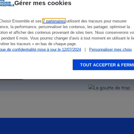
Électricité - Gaz
Gérer mes cookies
Choisir Ensemble et ses
Appareil photo
7 partenaires
utilisent des traceurs pour mesurer
numérique
ience, la performance, personnaliser les contenus, les partager, optimiser la
Four encastrable
tion et afficher des contenus provenant de sites tiers. Nous conserverons vo
 pendant 6 mois. Vous pourrez changer d’avis à tout moment en utilisant le li
étrer les traceurs » en bas de chaque page.
ique de confidentialité mise à jour le 12/07/2024
|
Personnaliser mes choix
on des autres
!
Lessive
TOUT ACCEPTER & FERM
s la facture
Aspirateur