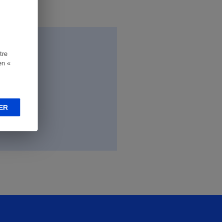
tre
en «
ER