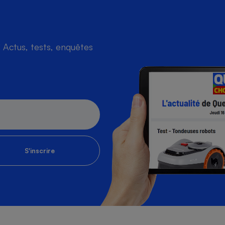
Actus, tests, enquêtes
s
Réfrigérateur
S'inscrire