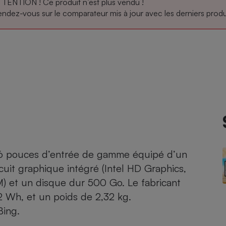
TENTION ! Ce produit n’est plus vendu !
ndez-vous sur le comparateur mis à jour avec les derniers produi
atif sèche-linge
atif smartphone
atif nettoyeur haute
ateur mutuelle
on
Réparation
Obsèques - Pompes
teur des devis d’opticiens
funèbres
eur-congélateur
dio
 robot
nduction
son
ranulés
irante
e multifonction
électrique
Panneaux
r mobile
r portable
photovoltaïques
 Médicament
 balai
5,6 pouces d’entrée de gamme équipé d’un
omplémentaire santé
cuit graphique intégré (Intel HD Graphics,
 traîneau
ctile
Circuits courts et
alimentation locale
Puériculture - Produit
) et un disque dur 500 Go. Le fabricant
 automatique
pour bébé
 Wh, et un poids de 2,32 kg.
Banque en ligne
seur
Bing.
vapeur