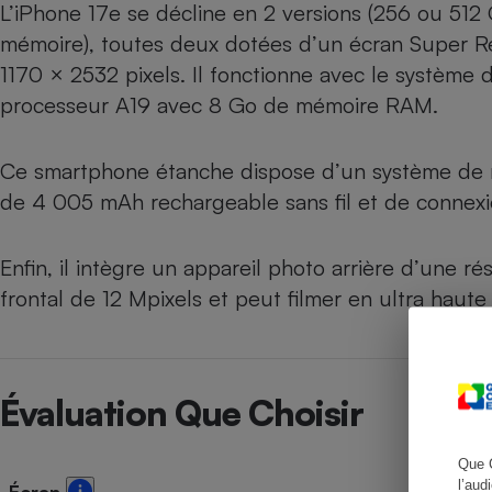
L’iPhone 17e se décline en 2 versions (256 ou 512
mémoire), toutes deux dotées d’un écran Super Re
1170 × 2532 pixels. Il fonctionne avec le système d
processeur A19 avec 8 Go de mémoire RAM.
Cafetière à expresso
Ce smartphone étanche dispose d’un système de re
de 4 005 mAh rechargeable sans fil et de connexi
Enfin, il intègre un appareil photo arrière d’une r
frontal de 12 Mpixels et peut filmer en ultra haute
Robot ménager
Évaluation Que Choisir
Que 
l’aud