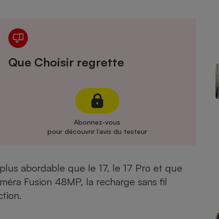
Électricité - Gaz
Appareil photo
numérique
Four encastrable
Que Choisir regrette
Lessive
Abonnez-vous
pour découvrir l’avis du testeur
Aspirateur
 plus abordable que le
17
, le
17 Pro
et que
améra Fusion 48MP, la recharge sans fil
tion.