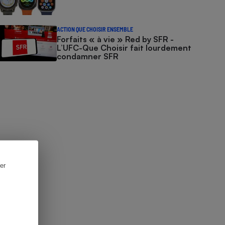
ACTION QUE CHOISIR ENSEMBLE
Forfaits « à vie » Red by SFR -
L’UFC-Que Choisir fait lourdement
condamner SFR
er