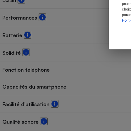
Écran
promo
choix
param
Performances
Polit
Batterie
Solidité
Fonction téléphone
Capacités du smartphone
Facilité d’utilisation
Qualité sonore