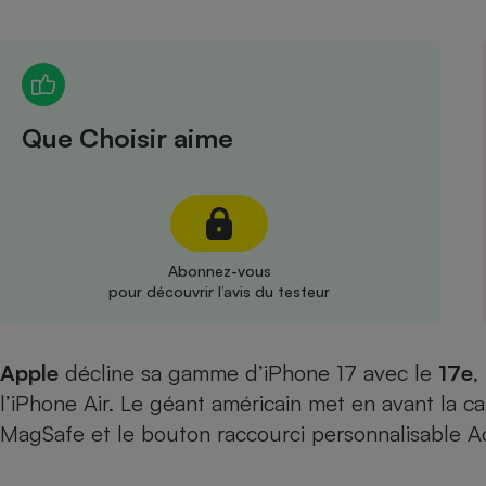
Radiateur électrique
Téléphone mobile -
Smartphone
Plaque de cuisson à
Que Choisir aime
induction
Climatiseur -
Ventilateur
Abonnez-vous
pour découvrir l’avis du testeur
Antivirus
Climatiseur -
Apple
décline sa gamme d’iPhone 17 avec le
Ventilateur
17e
,
l’
iPhone Air
. Le géant américain met en avant la c
MagSafe et le bouton raccourci personnalisable Ac