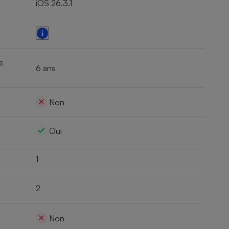
iOS 26.3.1
e
6 ans
Non
Oui
1
2
Non