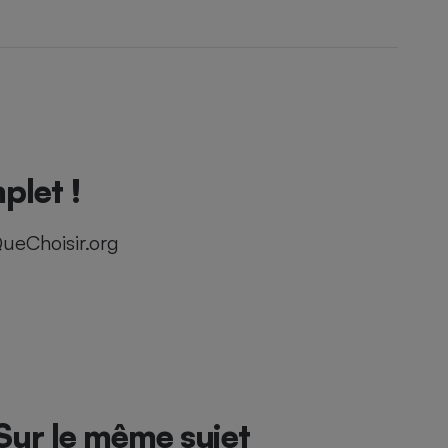
plet !
ueChoisir.org
Sur le même sujet