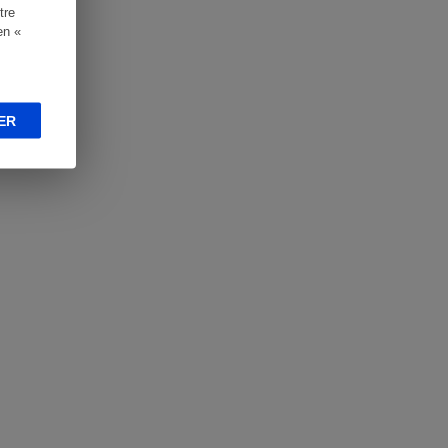
tre
en «
ER