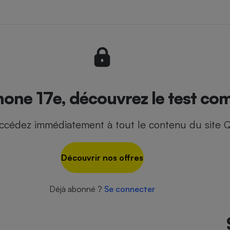
- Ustensile
Foie gras
Aide auditive
r
Assurance vie
hone 17e, découvrez le test com
ccédez immédiatement à tout le contenu du site Q
Poêle à granulés
gne - Comment choisir une
lle de champagne
en ligne
Découvrir nos offres
Ordinateur portable
Crème solaire
Lave-vaisselle
Déjà abonné ?
Se connecter