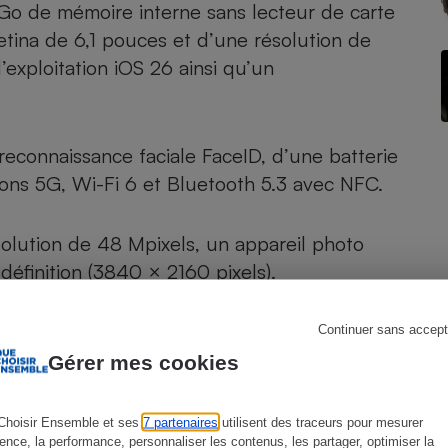
 Go de mémoire interne sans lecteur de carte
tina de 6,1 pouces et d’une résolution de
’exploitation iOS 26 ainsi qu’un
s
Réfrigérateur
connaissance faciale FaceID, d’une batterie
ons 5G, Wi-Fi 6 et Bluetooth 5.3 avec NFC.
ésolution de 48 Mpixels, un appareil photo
 définition (3840 × 2160 pixels).
Continuer sans accept
Gérer mes cookies
Choisir Ensemble et ses
7 partenaires
utilisent des traceurs pour mesurer
ience, la performance, personnaliser les contenus, les partager, optimiser la