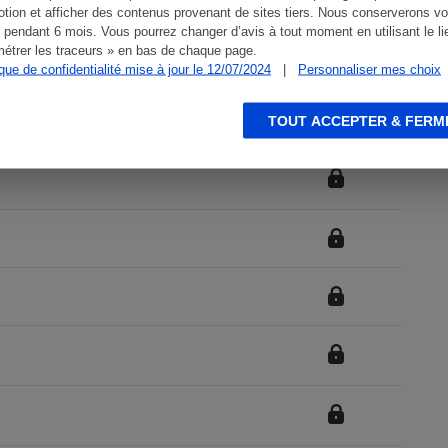
tion et afficher des contenus provenant de sites tiers. Nous conserverons vo
 pendant 6 mois. Vous pourrez changer d’avis à tout moment en utilisant le li
étrer les traceurs » en bas de chaque page.
ique de confidentialité mise à jour le 12/07/2024
|
Personnaliser mes choix
TOUT ACCEPTER & FERM