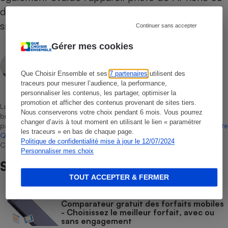
dans un test consacré aux appareils photo des
smartphones.
Continuer sans accepter
Gérer mes cookies
Vincent Erpelding
Rédacteur technique
Que Choisir Ensemble et ses
7 partenaires
utilisent des
traceurs pour mesurer l’audience, la performance,
personnaliser les contenus, les partager, optimiser la
promotion et afficher des contenus provenant de sites tiers.
La sélection de produits ou services est représentative du marché,
Nous conserverons votre choix pendant 6 mois. Vous pourrez
bien que non-exhaustive. À l’exception des autorisations données
changer d’avis à tout moment en utilisant le lien « paramétrer
par Bureau Veritas Certification conformément aux règles de
La Note
les traceurs » en bas de chaque page.
Que Choisir
, il n’existe aucune relation contractuelle entre Que
Politique de confidentialité mise à jour le 12/07/2024
Choisir Ensemble et les professionnels référencés.
Personnaliser mes choix
Sur le même sujet
TOUT ACCEPTER & FERMER
COMPARATEUR
Comparateur gratuit des forfaits mobiles
- Choisissez le meilleur forfait, avec ou
sans engagement