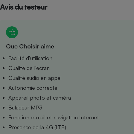
Avis du testeur
Petit électroménager - U
Complément
alimentaire
Mutuelle
Assurance emprunteur
Que Choisir aime
Matelas
Facilité d’utilisation
Champagne
bouteille
Qualité de l’écran
Banque en 
Téléviseur
Qualité audio en appel
Antimoustique
Lave-linge
Autonomie correcte
Appareil photo et caméra
Baladeur MP3
Fonction e-mail et navigation Internet
Radiateur électrique
Présence de la 4G (LTE)