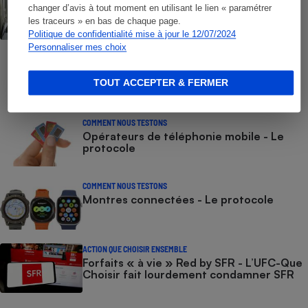
Numéros de services clients gratuits - La
changer d’avis à tout moment en utilisant le lien « paramétrer
liste des numéros non surtaxés
les traceurs » en bas de chaque page.
Politique de confidentialité mise à jour le 12/07/2024
Personnaliser mes choix
COMMENT NOUS TESTONS
Smartphones - Le protocole
TOUT ACCEPTER & FERMER
COMMENT NOUS TESTONS
Opérateurs de téléphonie mobile - Le
protocole
COMMENT NOUS TESTONS
Montres connectées - Le protocole
ACTION QUE CHOISIR ENSEMBLE
Forfaits « à vie » Red by SFR - L’UFC-Que
Choisir fait lourdement condamner SFR