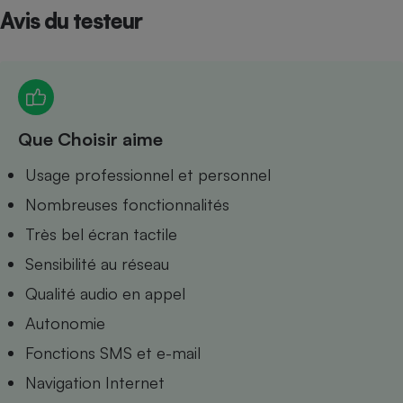
Avis du testeur
Petit électroménager - U
Complément
alimentaire
Mutuelle
Assurance emprunteur
Que Choisir aime
Matelas
Usage professionnel et personnel
Champagne
bouteille
Nombreuses fonctionnalités
Banque en 
Téléviseur
Très bel écran tactile
Antimoustique
Lave-linge
Sensibilité au réseau
Qualité audio en appel
Autonomie
Fonctions SMS et e-mail
Radiateur électrique
Navigation Internet