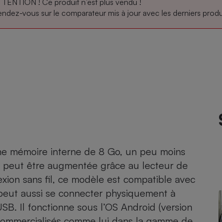
TENTION ! Ce produit n’est plus vendu !
ndez-vous sur le comparateur mis à jour avec les derniers produi
atif sèche-linge
atif smartphone
atif nettoyeur haute
ateur mutuelle
on
Réparation
Obsèques - Pompes
teur des devis d’opticiens
funèbres
eur-congélateur
dio
 robot
nduction
son
ranulés
irante
e multifonction
électrique
Panneaux
r mobile
r portable
photovoltaïques
 Médicament
 balai
e mémoire interne de 8 Go, un peu moins
omplémentaire santé
e peut être augmentée grâce au lecteur de
 traîneau
ctile
Circuits courts et
alimentation locale
Puériculture - Produit
xion sans fil, ce modèle est compatible avec
 automatique
pour bébé
Il peut aussi se connecter physiquement à
Banque en ligne
seur
USB. Il fonctionne sous l’OS Android (version
vapeur
commercialisés comme lui dans la gamme de