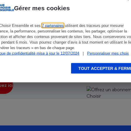
Électricité - Gaz
Gérer mes cookies
Appareil photo
numérique
Choisir Ensemble et ses
7 partenaires
utilisent des traceurs pour mesurer
Four encastrable
 un abonnement
ience, la performance, personnaliser les contenus, les partager, optimiser la
tion et afficher des contenus provenant de sites tiers. Nous conserverons vo
 pendant 6 mois. Vous pourrez changer d’avis à tout moment en utilisant le li
ir, Que Choisir
étrer les traceurs » en bas de chaque page.
ique de confidentialité mise à jour le 12/07/2024
|
Personnaliser mes choix
Lessive
TOUT ACCEPTER & FERM
roches de l'
expertise de Que Choisir
.
uez ici
Aspirateur