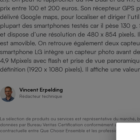
prix entre 100 et 200 euros. Son récepteur GPS po
Internet
délivré Google maps, pour localiser et diriger l’uti
Gros électroménager
Téléphonie
plupart des smartphones testés car il pèse 130 g.
Petit électroménager 
Complément
et dispose d’une résolution de 480 x 854 pixels. Il
alimentaire
est amovible. On retrouve également deux capteu
Mutuelle
Assurance emprunteu
smartphone LG intègre un capteur photo avant de 
4,9 Mpixels avec flash et prise de vue panoramiqu
définition (1920 x 1080 pixels). Il affiche une val
Matelas
Champa
boutei
Vincent Erpelding
Banque 
Rédacteur technique
Téléviseur
Antimoustique
Lave-linge
La sélection de produits ou services est représentative du marché, b
données par Bureau Veritas Certification conformément aux règles 
contractuelle entre Que Choisir Ensemble et les professionnels référ