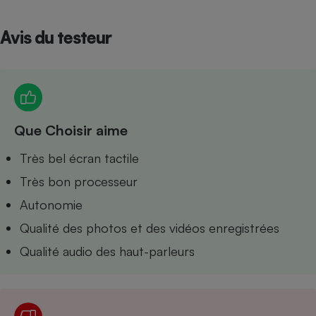
Petit électroménager - U
Complément
Avis du testeur
alimentaire
Mutuelle
Assurance emprunteur
Que Choisir aime
Matelas
Champagne
bouteille
Très bel écran tactile
Banque en 
Très bon processeur
Téléviseur
Antimoustique
Autonomie
Lave-linge
Qualité des photos et des vidéos enregistrées
Qualité audio des haut-parleurs
Radiateur électrique