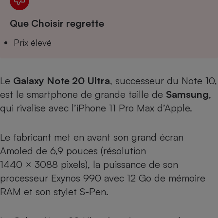
Téléphone mobile -
Smartphone
Plaque de cuisson à
Que Choisir regrette
induction
Prix élevé
Climatiseur -
Le
Galaxy Note 20 Ultra
, successeur du
Note 10
,
Ventilateur
est le smartphone de grande taille de
Samsung
,
qui rivalise avec
l’iPhone 11 Pro Max d’Apple
.
Antivirus
Climatiseur -
Le fabricant met en avant son grand écran
Ventilateur
Amoled de 6,9 pouces (résolution
1440 × 3088 pixels), la puissance de son
processeur Exynos 990 avec 12 Go de mémoire
RAM et son stylet S-Pen.