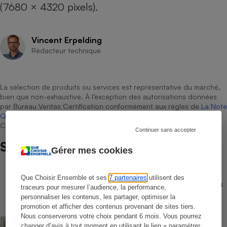
(7680 × 4320 pixels).
Vincent Erpelding
Rédacteur technique
La sélection de produits ou services est représentative du marché,
bien que non-exhaustive. À l’exception des autorisations données
par Bureau Veritas Certification conformément aux règles de
La Note
Que Choisir
, il n’existe aucune relation contractuelle entre Que
Choisir Ensemble et les professionnels référencés.
Continuer sans accepter
Sur le même sujet
Gérer mes cookies
COMPARATEUR
Que Choisir Ensemble et ses
7 partenaires
utilisent des
Comparateur gratuit des forfaits mobiles
traceurs pour mesurer l’audience, la performance,
- Choisissez le meilleur forfait, avec ou
personnaliser les contenus, les partager, optimiser la
sans engagement
promotion et afficher des contenus provenant de sites tiers.
Nous conserverons votre choix pendant 6 mois. Vous pourrez
ACTUALITÉ
changer d’avis à tout moment en utilisant le lien « paramétrer