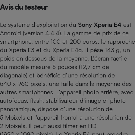
Avis du testeur
Petit électroménager - U
Complément
alimentaire
Le système d’exploitation du
Sony Xperia E4
est
Mutuelle
Assurance emprunteur
Android (version 4.4.4). La gamme de prix de ce
smartphone, entre 100 et 200 euros, le rapproche
du
Xperia E3
et du
Xperia E4g
. Il pèse 143 g, un
poids en dessous de la moyenne. L’écran tactile
Matelas
Champagne
bouteille
du modèle mesure 5 pouces (12,7 cm de
Banque en 
diagonale) et bénéficie d’une résolution de
Téléviseur
540 x 960 pixels, une taille dans la moyenne des
Antimoustique
Lave-linge
autres smartphones. L’appareil photo arrière, avec
autofocus, flash, stabilisateur d’image et photo
panoramique, dispose d’une résolution de
5 Mpixels et l’appareil frontal a une résolution de
Radiateur électrique
2 Mpixels. Il peut aussi filmer en HD
(1920 x 1080 pixels). Le Xperia E4 peut prendre