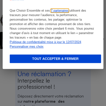
Que Choisir Ensemble et ses
7 partenaires
utilisent des
COMMENT NOUS TESTONS
traceurs pour mesurer l’audience, la performance,
Montres connectées - Le protocole
personnaliser les contenus, les partager, optimiser la
promotion et afficher des contenus provenant de sites tiers.
Nous conserverons votre choix pendant 6 mois. Vous pourrez
changer d’avis à tout moment en utilisant le lien « paramétrer
ACTION QUE CHOISIR ENSEMBLE
les traceurs » en bas de chaque page.
Forfaits « à vie » Red by SFR - L’UFC-Que
Choisir fait lourdement condamner SFR
Politique de confidentialité mise à jour le 12/07/2024
Personnaliser mes choix
TOUT ACCEPTER & FERMER
Une réclamation ?
Interpellez le
professionnel !
Déposez directement votre réclamation
sur
notre plateforme des