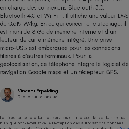
Téléphone mobile -
en charge des connexions Bluetooth 3.0,
Smartphone
Plaque de cuisson à
Bluetooth 4.0 et Wi-Fi n. Il affiche une valeur DAS
induction
de 0,619 W/kg. En ce qui concerne le stockage, il
est muni de 8 Go de mémoire interne et d’un
lecteur de carte mémoire intégré. Une prise
Climatiseur -
micro-USB est embarquée pour les connexions
Ventilateur
filaires à d’autres terminaux. Pour la
géolocalisation, ce téléphone intègre le logiciel de
Antivirus
navigation Google maps et un récepteur GPS.
Climatiseur -
Ventilateur
Vincent Erpelding
Rédacteur technique
La sélection de produits ou services est représentative du marché,
bien que non-exhaustive. À l’exception des autorisations données
par Bureau Veritas Certification conformément aux règles de
La Note