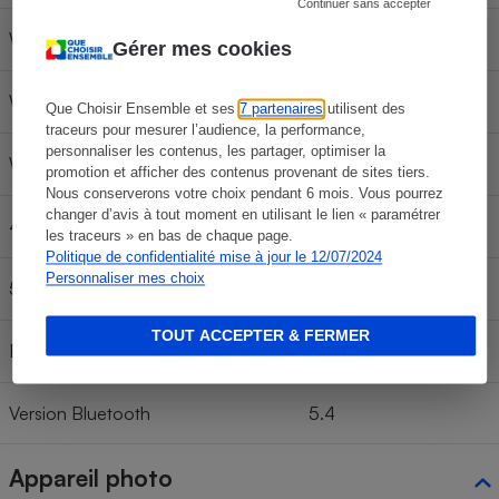
Continuer sans accepter
Wi-fi 6
Oui
Gérer mes cookies
Wi-fi 6E
Non
Que Choisir Ensemble et ses
7 partenaires
utilisent des
traceurs pour mesurer l’audience, la performance,
personnaliser les contenus, les partager, optimiser la
Wi-fi 7
Non
promotion et afficher des contenus provenant de sites tiers.
Nous conserverons votre choix pendant 6 mois. Vous pourrez
changer d’avis à tout moment en utilisant le lien « paramétrer
4G
Non
les traceurs » en bas de chaque page.
Politique de confidentialité mise à jour le 12/07/2024
Personnaliser mes choix
5G
Non
TOUT ACCEPTER & FERMER
Bluetooth
Oui
Version Bluetooth
5.4
Appareil photo