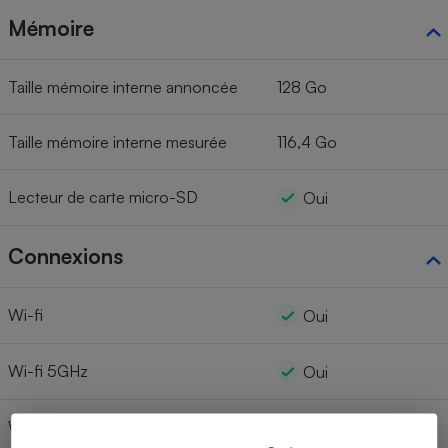
Mémoire
Taille mémoire interne annoncée
128 Go
Taille mémoire interne mesurée
116,4 Go
Lecteur de carte micro-SD
Oui
Connexions
Wi-fi
Oui
Wi-fi 5GHz
Oui
Wi-fi AC
Oui