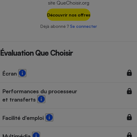
site QueChoisir.org
Téléphone mobile -
Smartphone
Plaque de cuisson à
Découvrir nos offres
induction
Déjà abonné ?
Se connecter
Climatiseur -
Ventilateur
Évaluation Que Choisir
Antivirus
Écran
Climatiseur -
Ventilateur
Performances du processeur
et transferts
Facilité d'emploi
Multimédia