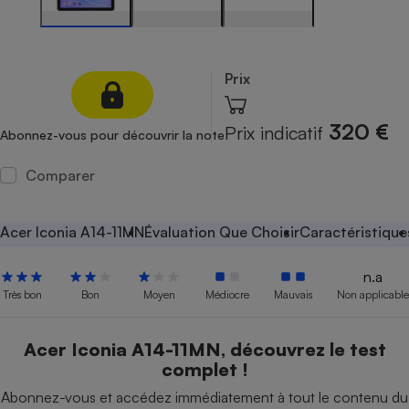
Petit électroménager - U
Complément
alimentaire
Mutuelle
Prix
Assurance emprunteur
320 €
Prix indicatif
Abonnez-vous pour découvrir la note
Comparer
Matelas
Champagne
bouteille
Banque en 
Acer Iconia A14-11MN
Évaluation Que Choisir
Caractéristique
Téléviseur
Antimoustique
Lave-linge
n.a
Très bon
Bon
Moyen
Médiocre
Mauvais
Non applicable
Acer Iconia A14-11MN, découvrez le test
Radiateur électrique
complet !
Abonnez-vous et accédez immédiatement à tout le contenu du