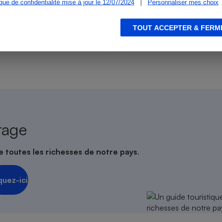
ique de confidentialité mise à jour le 12/07/2024
|
Personnaliser mes choix
ien que non-exhaustive. À l’exception des autorisations
de
La Note Que Choisir
, il n’existe aucune relation
TOUT ACCEPTER & FERM
encés.
s
Réfrigérateur
rage
e toutes les richesses de notre pays
.
quez-ici