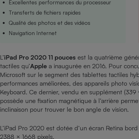
Excellentes performances du processeur
Internet
Transferts de fichiers rapides
Gros électroménager
Téléphonie
Qualité des photos et des vidéos
Petit électroménager 
Navigation Internet
Complément
alimentaire
Mutuelle
Assurance emprunteu
L’
iPad Pro 2020 11 pouces
est la quatrième géné
tactiles qu’
Apple
a inaugurée en 2016. Pour conc
Microsoft
sur le segment
des tablettes tactiles hy
Matelas
Champa
performances améliorées, des appareils photo visi
boutei
Banque 
Keyboard. Ce dernier, vendu en supplément (339 €)
Téléviseur
possède une fixation magnétique à l’arrière permet
Antimoustique
inclinaison pour trouver le bon angle de vision.
Lave-linge
L’iPad Pro 2020 est dotée d’un écran Retina bord
2388 × 1668 pixels.