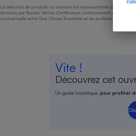
Polit
La sélection de produits ou services est représentative du marché, b
données par Bureau Veritas Certification conformément aux règles 
contractuelle entre Que Choisir Ensemble et les professionnels référ
Cafetière à expresso
Vite !
Découvrez cet ouv
Robot ménager
Un guide touristique,
pour profiter d
Cli