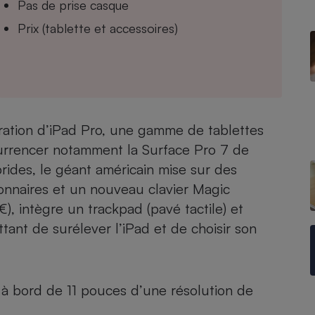
Pas de prise casque
Prix (tablette et accessoires)
- Ustensile
Foie gras
Aide auditive
r
Assurance vie
ration d’iPad Pro, une gamme de tablettes
urrencer notamment la
Surface Pro 7 de
brides
, le géant américain mise sur des
Poêle à granulés
gne - Comment choisir une
onnaires et un nouveau clavier Magic
lle de champagne
en ligne
, intègre un trackpad (pavé tactile) et
Ordinateur portable
tant de surélever l’iPad et de choisir son
Crème solaire
Lave-vaisselle
 à bord de 11 pouces d’une résolution de