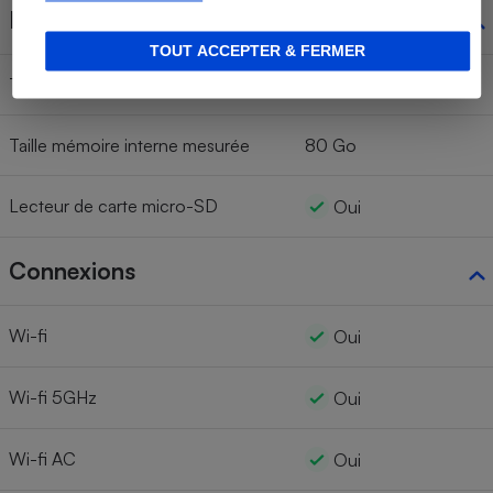
Mémoire
TOUT ACCEPTER & FERMER
Taille mémoire interne annoncée
128 Go
Taille mémoire interne mesurée
80 Go
Lecteur de carte micro-SD
Oui
Connexions
Wi-fi
Oui
Wi-fi 5GHz
Oui
Wi-fi AC
Oui