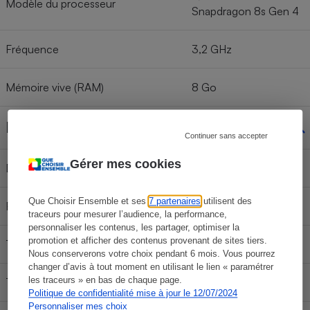
Modèle du processeur
Snapdragon 8s Gen 4
Fréquence
3,2 GHz
Mémoire vive (RAM)
8 Go
Écran
Continuer sans accepter
Gérer mes cookies
Diagonale de l'écran
12,9 ''
Que Choisir Ensemble et ses
7 partenaires
utilisent des
Résolution de l'écran
2190 x 3504 pixels
traceurs pour mesurer l’audience, la performance,
personnaliser les contenus, les partager, optimiser la
promotion et afficher des contenus provenant de sites tiers.
Technologie de l'écran
LCD
Nous conserverons votre choix pendant 6 mois. Vous pourrez
changer d’avis à tout moment en utilisant le lien « paramétrer
les traceurs » en bas de chaque page.
Taux de rafraîchissement de l'écran
144
Politique de confidentialité mise à jour le 12/07/2024
Personnaliser mes choix