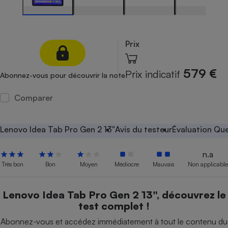
Petit électroménager - U
Complément
alimentaire
Mutuelle
Prix
Assurance emprunteur
579 €
Prix indicatif
Abonnez-vous pour découvrir la note
Comparer
Matelas
Champagne
bouteille
Banque en 
Lenovo Idea Tab Pro Gen 2 13"
Avis du testeur
Évaluation Que
Téléviseur
Antimoustique
Lave-linge
n.a
Très bon
Bon
Moyen
Médiocre
Mauvais
Non applicable
Lenovo Idea Tab Pro Gen 2 13", découvrez le
Radiateur électrique
test complet !
Abonnez-vous et accédez immédiatement à tout le contenu du