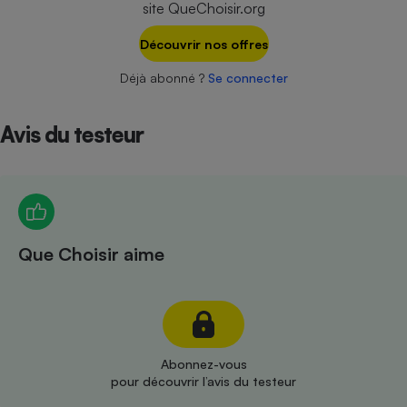
site QueChoisir.org
Téléphone mobile -
Smartphone
Plaque de cuisson à
Découvrir nos offres
induction
Déjà abonné ?
Se connecter
Avis du testeur
Climatiseur -
Ventilateur
Antivirus
Climatiseur -
Que Choisir aime
Ventilateur
Abonnez-vous
pour découvrir l’avis du testeur