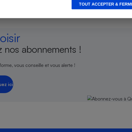
TOUT ACCEPTER & FERM
s
Réfrigérateur
isir
 nos abonnements !
orme, vous conseille et vous alerte !
uez ici