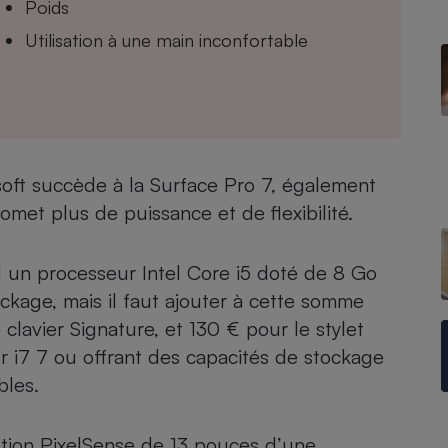
Poids
Utilisation à une main inconfortable
- Ustensile
Foie gras
Aide auditive
r
Assurance vie
soft succède à la Surface Pro 7, également
omet plus de puissance et de flexibilité.
Poêle à granulés
gne - Comment choisir une
 un processeur Intel Core i5 doté de 8 Go
lle de champagne
en ligne
age, mais il faut ajouter à cette somme
Ordinateur portable
clavier Signature, et 130 € pour le stylet
Crème solaire
Lave-vaisselle
 i7 7 ou offrant des capacités de stockage
bles.
lution PixelSense de 13 pouces d’une