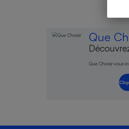
Cafetière à expresso
Que Cho
Découvrez
Que Choisir vous inf
Cliq
Robot ménager