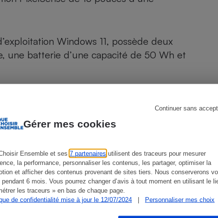
Électricité - Gaz
Appareil photo
d’exploitation Windows 11, possède deux
numérique
Four encastrable
e, une batterie d’une capacité de 50 Wh et
 Mpixels et un autre à l’arrière de
Lessive
Continuer sans accept
Gérer mes cookies
Choisir Ensemble et ses
7 partenaires
utilisent des traceurs pour mesurer
Aspirateur
ience, la performance, personnaliser les contenus, les partager, optimiser la
tion et afficher des contenus provenant de sites tiers. Nous conserverons vo
 pendant 6 mois. Vous pourrez changer d’avis à tout moment en utilisant le li
ien que non-exhaustive. À l’exception des autorisations
étrer les traceurs » en bas de chaque page.
de
La Note Que Choisir
, il n’existe aucune relation
ique de confidentialité mise à jour le 12/07/2024
|
Personnaliser mes choix
encés.