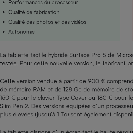
Performances du processeur
Internet
Qualité de fabrication
Gros électroménager
Téléphonie
Qualité des photos et des vidéos
Petit électroménager 
Autonomie
Complément
alimentaire
Mutuelle
Assurance emprunteu
La tablette tactile hybride Surface Pro 8 de Micro
testée. Pour cette nouvelle version, le fabricant pr
Matelas
Champa
Cette version vendue à partir de 900 € comprend
boutei
Banque 
de mémoire RAM et de 128 Go de mémoire de stock
Téléviseur
150 € pour le clavier Type Cover ou 180 € pour le 
Antimoustique
Lave-linge
Slim Pen 2. Des versions équipées d’un processeur
plus élevées (jusqu’à 1 To) sont également disponi
La tablette dispose d’un écran tactile haute réso