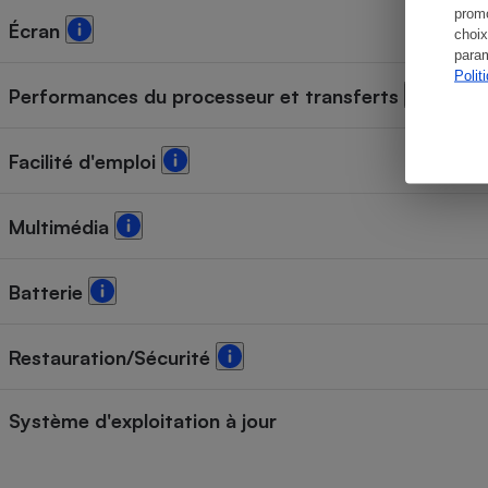
promo
Écran
choix
param
Polit
Performances du processeur et transferts
Facilité d'emploi
Multimédia
Batterie
Restauration/Sécurité
Système d'exploitation à jour