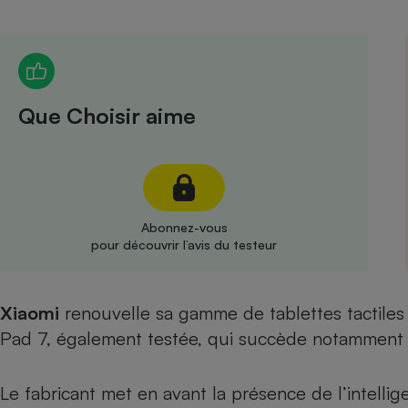
Radiateur électrique
Téléphone mobile -
Smartphone
Plaque de cuisson à
Que Choisir aime
induction
Climatiseur -
Ventilateur
Abonnez-vous
pour découvrir l’avis du testeur
Antivirus
Climatiseur -
Xiaomi
renouvelle sa gamme de tablettes tactiles
Ventilateur
Pad 7, également testée
, qui succède notamment
Le fabricant met en avant la présence de l’intellige