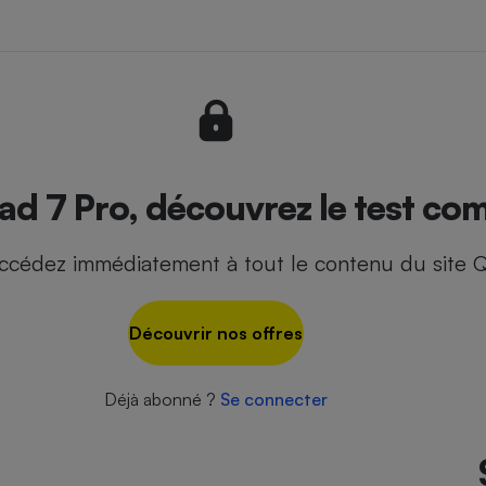
- Ustensile
Foie gras
Aide auditive
r
Assurance vie
ad 7 Pro, découvrez le test com
ccédez immédiatement à tout le contenu du site Q
Poêle à granulés
gne - Comment choisir une
lle de champagne
en ligne
Découvrir nos offres
Ordinateur portable
Crème solaire
Lave-vaisselle
Déjà abonné ?
Se connecter