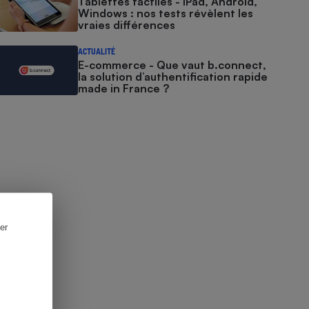
Tablettes tactiles - iPad, Android,
Windows : nos tests révèlent les
vraies différences
ACTUALITÉ
E-commerce - Que vaut b.connect,
la solution d’authentification rapide
made in France ?
er