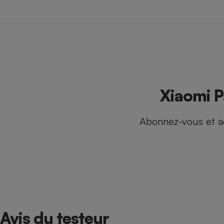
Internet
Gros électroménager
Téléphonie
Petit électroménager 
Complément
alimentaire
Mutuelle
Assurance emprunteu
Xiaomi P
Abonnez-vous et a
Matelas
Champa
boutei
Banque 
Téléviseur
Antimoustique
Lave-linge
Avis du testeur