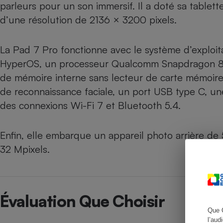
parleurs pour un son immersif. Il a doté sa table
d’une résolution de 2136 × 3200 pixels.
Cafetière à expresso
La Pad 7 Pro fonctionne avec le système d’exploi
HyperOS, un processeur Qualcomm Snapdragon 8
de mémoire interne sans lecteur de carte mémoire,
de reconnaissance faciale, un port USB type C, u
des connexions Wi-Fi 7 et Bluetooth 5.4.
Enfin, elle embarque un appareil photo arrière de
32 Mpixels.
Robot ménager
Évaluation Que Choisir
Que 
l’aud