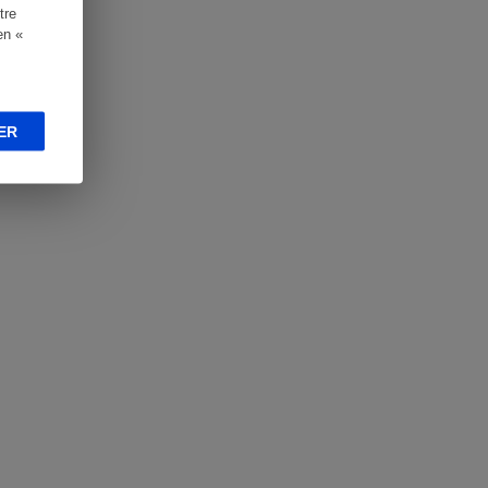
tre
en «
ER