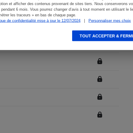
tion et afficher des contenus provenant de sites tiers. Nous conserverons vo
 pendant 6 mois. Vous pourrez changer d’avis à tout moment en utilisant le li
étrer les traceurs » en bas de chaque page.
ique de confidentialité mise à jour le 12/07/2024
|
Personnaliser mes choix
TOUT ACCEPTER & FERM