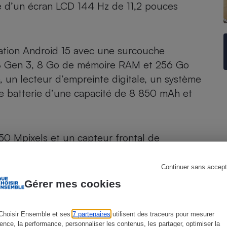
tte d’un écran LCD 144 Hz de 11,2 pouces
s
Réfrigérateur
tation Android 15 avec une surcouche
 Gen 3, 8 Go de mémoire RAM et 256 Go
 un lecteur d’empreinte digitale, un système
ne batterie d’une capacité de 8 850 mAh et
 50 Mpixels et un capteur frontal de
Continuer sans accept
Gérer mes cookies
Choisir Ensemble et ses
7 partenaires
utilisent des traceurs pour mesurer
ience, la performance, personnaliser les contenus, les partager, optimiser la