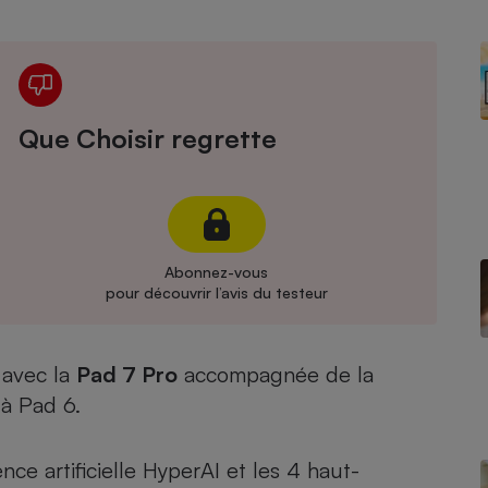
Électricité - Gaz
Appareil photo
numérique
Four encastrable
Que Choisir regrette
Lessive
Abonnez-vous
pour découvrir l’avis du testeur
Aspirateur
 avec la
Pad 7 Pro
accompagnée de la
 à
Pad 6
.
nce artificielle HyperAI et les 4 haut-