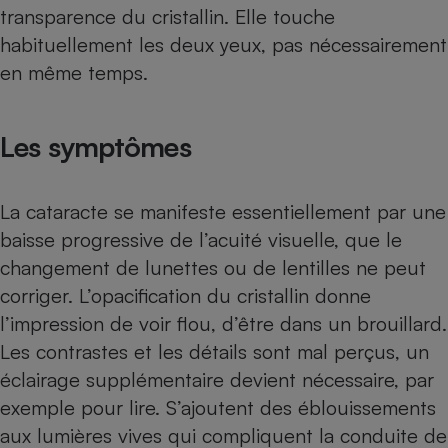
Téléphone mobile -
transparence du cristallin. Elle touche
Smartphone
habituellement les deux yeux, pas nécessairement
Plaque de cuisson à
induction
en même temps.
Les symptômes
Climatiseur -
Ventilateur
La cataracte se manifeste essentiellement par une
Antivirus
baisse progressive de l’acuité visuelle, que le
Climatiseur -
changement de lunettes ou de lentilles ne peut
Ventilateur
corriger. L’opacification du cristallin donne
l’impression de voir flou, d’être dans un brouillard.
Les contrastes et les détails sont mal perçus, un
éclairage supplémentaire devient nécessaire, par
exemple pour lire. S’ajoutent des éblouissements
aux lumières vives qui compliquent la conduite de