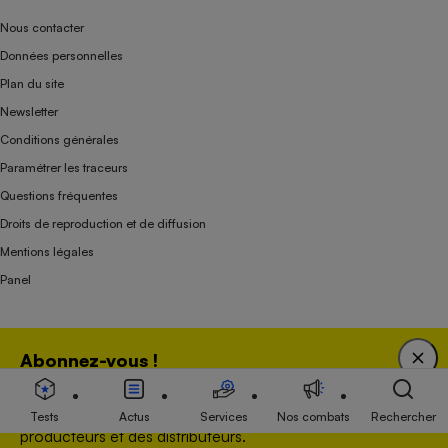
Nous contacter
Données personnelles
Plan du site
Newsletter
Conditions générales
Paramétrer les traceurs
Questions fréquentes
Droits de reproduction et de diffusion
Mentions légales
Panel
Association indépendante de l’État, des syndicats, des producteurs et des
Abonnez-vous !
distributeurs depuis 1951.
Bénéficiez d'une expertise unique tout en soutenant
une association 100 % indépendante de l'Etat, des
Tests
Actus
Services
Nos combats
Rechercher
producteurs et des distributeurs.