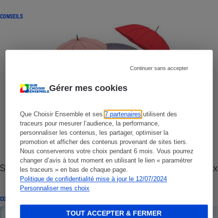
CONSEILS
Continuer sans accepter
Gérer mes cookies
Que Choisir Ensemble et ses
7 partenaires
utilisent des
traceurs pour mesurer l’audience, la performance,
personnaliser les contenus, les partager, optimiser la
promotion et afficher des contenus provenant de sites tiers.
Nous conserverons votre choix pendant 6 mois. Vous pourrez
changer d’avis à tout moment en utilisant le lien « paramétrer
Santé visuelle - Que faire pour préserver ses yeux
les traceurs » en bas de chaque page.
Politique de confidentialité mise à jour le 12/07/2024
Personnaliser mes choix
CONSEILS
TOUT ACCEPTER & FERMER