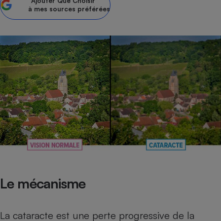
Ajouter
Que Choisir
à mes sources préférées
Petit électroménager - U
Complément
alimentaire
Mutuelle
Assurance emprunteur
Matelas
Champagne
bouteille
Banque en 
Téléviseur
Antimoustique
Lave-linge
Le mécanisme
Radiateur électrique
La cataracte est une perte progressive de la