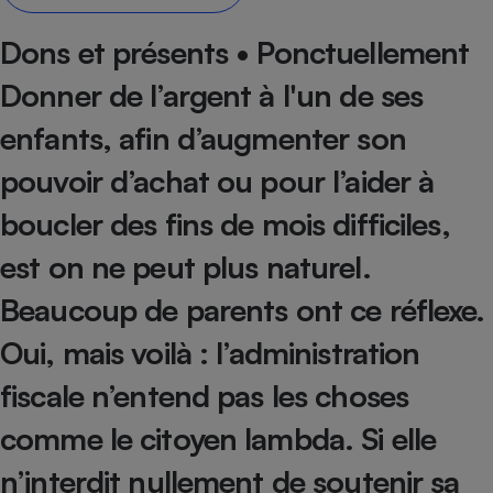
Petit électroménager - U
Dons et présents • Ponctuellement
Complément
alimentaire
Donner de l’argent à l'un de ses
Mutuelle
Assurance emprunteur
enfants, afin d’augmenter son
pouvoir d’achat ou pour l’aider à
Matelas
boucler des fins de mois difficiles,
Champagne
bouteille
Banque en 
est on ne peut plus naturel.
Téléviseur
Beaucoup de parents ont ce réflexe.
Antimoustique
Lave-linge
Oui, mais voilà : l’administration
fiscale n’entend pas les choses
comme le citoyen lambda. Si elle
Radiateur électrique
n’interdit nullement de soutenir sa