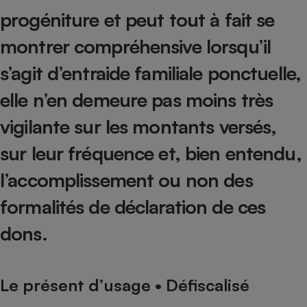
Téléphone mobile -
progéniture et peut tout à fait se
Smartphone
Plaque de cuisson à
montrer compréhensive lorsqu’il
induction
s’agit d’entraide familiale ponctuelle,
elle n’en demeure pas moins très
Climatiseur -
Ventilateur
vigilante sur les montants versés,
sur leur fréquence et, bien entendu,
Antivirus
l’accomplissement ou non des
Climatiseur -
Ventilateur
formalités de déclaration de ces
dons.
Le présent d’usage • Défiscalisé