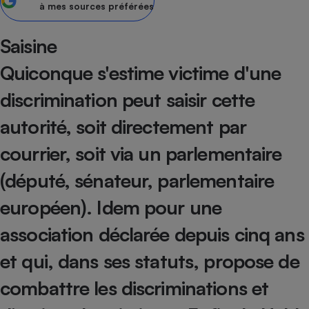
à mes sources préférées
Petit électroménager - U
Complément
Saisine
alimentaire
Mutuelle
Assurance emprunteur
Quiconque s'estime victime d'une
discrimination peut saisir cette
autorité, soit directement par
Matelas
Champagne
courrier, soit via un parlementaire
bouteille
Banque en 
(député, sénateur, parlementaire
Téléviseur
Antimoustique
Lave-linge
européen). Idem pour une
association déclarée depuis cinq ans
et qui, dans ses statuts, propose de
Radiateur électrique
combattre les discriminations et