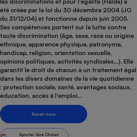
pression
les discriminations et pour l'égalité (Halde) a
Choisir son fioul
Assurance
Sécurité - Hygiène
Circulation routière
été créée par la loi du 30 décembre 2004 (JO
Choisir son pellet
Crédit immobilier
Banque - Crédit
Contrôle technique - Rép
du 31/12/04) et fonctionne depuis juin 2005.
Comparateur assurance emprunteur
Maison de retraite
Epargne - Fiscalité
Comparateu
Pièce détachée
Ses compétences portent sur la lutte contre
Energie Moins Chère Ensemble
Comparatif réfrigérateur
Comparatif casque audio
Comparatif tondeuse ro
toute discrimination (âge, sexe, race ou origine
Moto
Comparatif plaque à indu
Comparatif barre de son
Comparatif poêle à gran
ethnique, apparence physique, patronyme,
Supermarché - Drive
handicap, religion, orientation sexuelle,
Comparatif hotte aspira
Comparatif imprimante m
Comparatif radiateur éle
opinions politiques, activités syndicales...). Elle
Électricité - Gaz
Hygiène - Beauté
Comparatif climatiseur m
Comparatif ordinateur p
garantit le droit de chacun à un traitement égal
Tous les comparateurs
Maladie - Médecine - Mé
Comparatif aspirateur bal
Comparatif ultrabook
Aménagement
dans les divers domaines de la vie quotidienne
Toutes les cartes interactives
Système de santé - Com
Comparatif aspirateur tr
Comparatif tablette tacti
Supermarché - Drive
Bricolage - Jardinage
: protection sociale, santé, avantages sociaux,
Retraite
Comparatif cafetière au
éducation, accès à l'emploi...
Chauffage
Speedtest - Testez le débit de votre
Mutuelle
Comparatif robot cuiseu
Image et son
Produit d'entretien
connexion Internet
Comparatif centrale vap
Comparateur auto
Suivez-nous
Informatique
Sécurité domestique
Internet
Ajouter
Que Choisir
Gros électroménager
Téléphonie