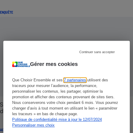
ENQUÊTE
Continuer sans accepter
Gérer mes cookies
Que Choisir Ensemble et ses
7 partenaires
utilisent des
traceurs pour mesurer l’audience, la performance,
personnaliser les contenus, les partager, optimiser la
promotion et afficher des contenus provenant de sites tiers.
Nous conserverons votre choix pendant 6 mois. Vous pourrez
Services à la personne - Tout un cahier de
changer d’avis à tout moment en utilisant le lien « paramétrer
doléances
les traceurs » en bas de chaque page.
Politique de confidentialité mise à jour le 12/07/2024
Personnaliser mes choix
ACTUALITÉ