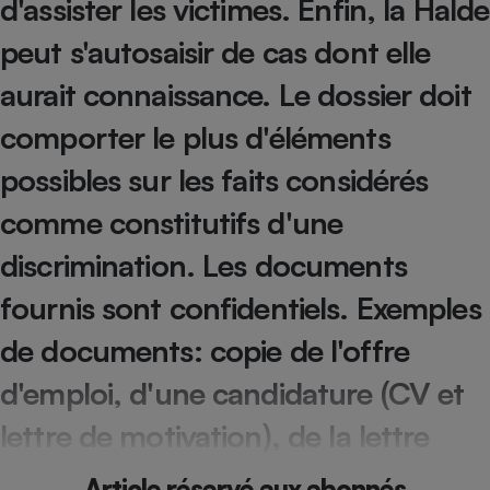
d'assister les victimes. Enfin, la Halde
Téléphone mobile -
Smartphone
peut s'autosaisir de cas dont elle
Plaque de cuisson à
induction
aurait connaissance. Le dossier doit
comporter le plus d'éléments
Climatiseur -
possibles sur les faits considérés
Ventilateur
comme constitutifs d'une
Antivirus
discrimination. Les documents
Climatiseur -
fournis sont confidentiels. Exemples
Ventilateur
de documents: copie de l'offre
d'emploi, d'une candidature (CV et
lettre de motivation), de la lettre
Article réservé aux abonnés