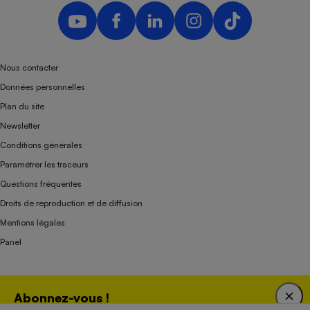
Nous contacter
Données personnelles
Plan du site
Newsletter
Conditions générales
Paramétrer les traceurs
Questions fréquentes
Droits de reproduction et de diffusion
Mentions légales
Panel
Association indépendante de l’État, des syndicats, des producteurs et des
Abonnez-vous !
distributeurs depuis 1951.