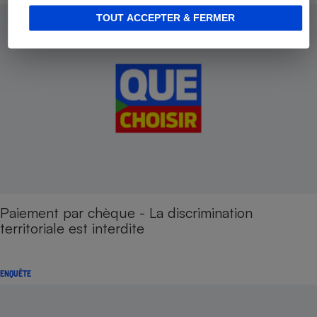
TOUT ACCEPTER & FERMER
Paiement par chèque - La discrimination
territoriale est interdite
ENQUÊTE