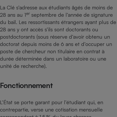
La Clé s’adresse aux étudiants âgés de moins de
Petit électroménager - U
Complément
er
28 ans au 1
septembre de l’année de signature
alimentaire
du bail. Les ressortissants étrangers ayant plus de
Mutuelle
Assurance emprunteur
28 ans y ont accès s’ils sont doctorants ou
postdoctorants (sous réserve d’avoir obtenu un
doctorat depuis moins de 6 ans et d’occuper un
Matelas
poste de chercheur non titulaire en contrat à
Champagne
bouteille
durée déterminée dans un laboratoire ou une
Banque en 
unité de recherche).
Téléviseur
Antimoustique
Lave-linge
Fonctionnement
L’État se porte garant pour l’étudiant qui, en
Radiateur électrique
contrepartie, verse une cotisation mensuelle
correspondant à 1,5 % du loyer charges