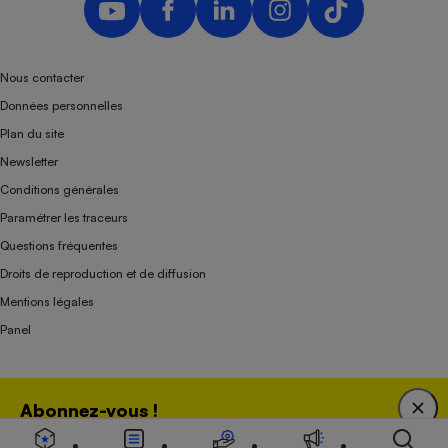
Nous contacter
Données personnelles
Plan du site
Newsletter
Conditions générales
Paramétrer les traceurs
Questions fréquentes
Droits de reproduction et de diffusion
Mentions légales
Panel
Association indépendante de l’État, des syndicats, des producteurs et des
Abonnez-vous !
distributeurs depuis 1951.
Bénéficiez d'une expertise unique tout en soutenant