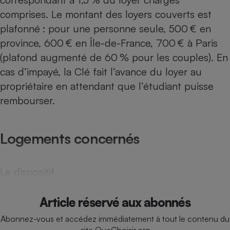
Téléphone mobile -
comprises. Le montant des loyers couverts est
Smartphone
Plaque de cuisson à
plafonné : pour une personne seule, 500 € en
induction
province, 600 € en Île-de-France, 700 € à Paris
(plafond augmenté de 60 % pour les couples). En
cas d’impayé, la Clé fait l’avance du loyer au
Climatiseur -
Ventilateur
propriétaire en attendant que l’étudiant puisse
rembourser.
Antivirus
Logements concernés
Climatiseur -
Ventilateur
Le dispositif
Article réservé aux abonnés
Abonnez-vous et accédez immédiatement à tout le contenu du