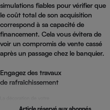
simulations fiables pour vérifier que
Cafetière à expressos
le coût total de son acquisition
correspond à sa capacité de
financement. Cela vous évitera de
voir un compromis de vente cassé
après un passage chez le banquier.
Robot ménager
Engagez des travaux
de rafraîchissement
La décoration de votre
Article réservé aux abonnés