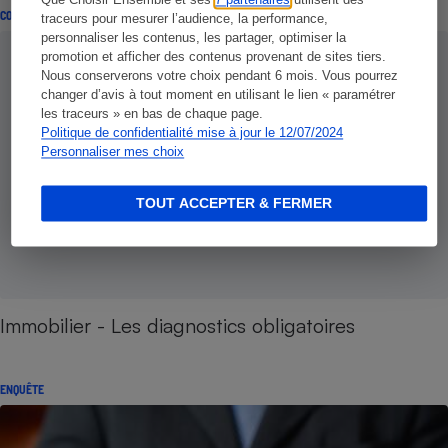
CONSEILS
traceurs pour mesurer l’audience, la performance,
personnaliser les contenus, les partager, optimiser la
promotion et afficher des contenus provenant de sites tiers.
Nous conserverons votre choix pendant 6 mois. Vous pourrez
changer d’avis à tout moment en utilisant le lien « paramétrer
les traceurs » en bas de chaque page.
Politique de confidentialité mise à jour le 12/07/2024
Personnaliser mes choix
TOUT ACCEPTER & FERMER
Immobilier - Les diagnostics obligatoires
ENQUÊTE