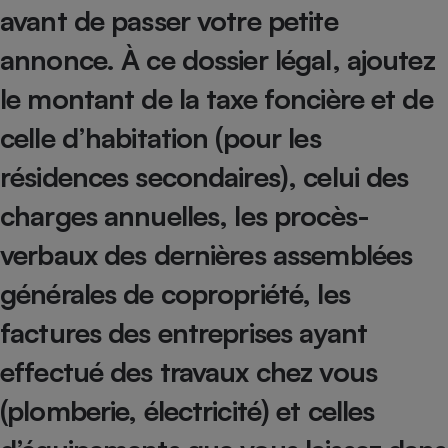
avant de passer votre petite
Petit électroménager - U
Complément
annonce. À ce dossier légal, ajoutez
alimentaire
Mutuelle
le montant de la taxe foncière et de
Assurance emprunteur
celle d’habitation (pour les
résidences secondaires), celui des
Matelas
Champagne
charges annuelles, les procès-
bouteille
Banque en 
verbaux des dernières assemblées
Téléviseur
Antimoustique
générales de copropriété, les
Lave-linge
factures des entreprises ayant
effectué des travaux chez vous
Radiateur électrique
(plomberie, électricité) et celles