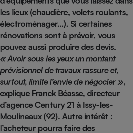
d’équipements que vous laissez dans
Téléphone mobile -
Smartphone
les lieux (chaudière, volets roulants,
Plaque de cuisson à
induction
électroménager…). Si certaines
rénovations sont à prévoir, vous
Climatiseur -
pouvez aussi produire des devis.
Ventilateur
« Avoir sous les yeux un montant
prévisionnel de travaux rassure et,
Antivirus
Climatiseur -
surtout, limite l’envie de négocier »
,
Ventilateur
explique Franck Béasse, directeur
d’agence Century 21 à Issy-les-
Moulineaux (92). Autre intérêt :
l’acheteur pourra faire des