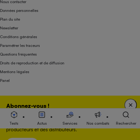
Nous contacter
Données personnelles
Plan du site
Newsletter
Conditions générales
Paramétrer les traceurs
Questions fréquentes
Droits de reproduction et de diffusion
Mentions légales
Panel
Association indépendante de l’État, des syndicats, des producteurs et des
Abonnez-vous !
distributeurs depuis 1951.
Bénéficiez d'une expertise unique tout en soutenant
une association 100 % indépendante de l'Etat, des
Tests
Actus
Services
Nos combats
Rechercher
producteurs et des distributeurs.