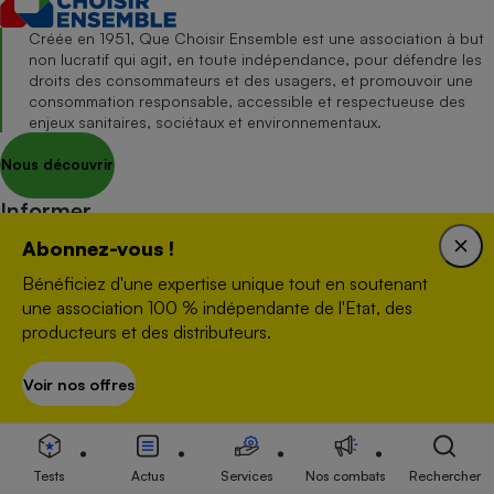
Créée en 1951, Que Choisir Ensemble est une association à but
non lucratif qui agit, en toute indépendance, pour défendre les
droits des consommateurs et des usagers, et promouvoir une
consommation responsable, accessible et respectueuse des
enjeux sanitaires, sociétaux et environnementaux.
Nous découvrir
Informer
S’abonner au site
Abonnez-vous !
S’abonner au magazine
Bénéficiez d'une expertise unique tout en soutenant
Nos newsletters
une association 100 % indépendante de l'Etat, des
producteurs et des distributeurs.
Commander une parution
Appli Quel Produit
Voir nos offres
S’abonner
Tous nos tests de produits
Accompagner
Tous nos comparateurs
Tests
Actus
Services
Nos combats
Rechercher
Nos services