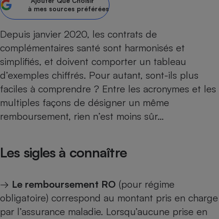
Ajouter
Que Choisir
à mes sources préférées
Petit électroménager - U
Complément
alimentaire
Depuis janvier 2020, les contrats de
Mutuelle
Assurance emprunteur
complémentaires santé sont harmonisés et
simplifiés, et doivent comporter un tableau
d’exemples chiffrés. Pour autant, sont-ils plus
faciles à comprendre ? Entre les acronymes et les
Matelas
Champagne
multiples façons de désigner un même
bouteille
Banque en 
remboursement, rien n’est moins sûr…
Téléviseur
Antimoustique
Lave-linge
Les sigles à connaître
→
Le remboursement RO
(pour régime
Radiateur électrique
obligatoire) correspond au montant pris en charge
par l’assurance maladie. Lorsqu’aucune prise en