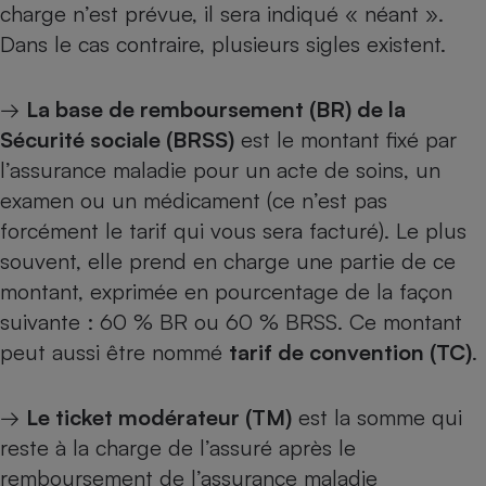
charge n’est prévue, il sera indiqué « néant ».
Téléphone mobile -
Smartphone
Dans le cas contraire, plusieurs sigles existent.
Plaque de cuisson à
induction
→
La base de remboursement (BR) de la
Sécurité sociale (BRSS)
est le montant fixé par
Climatiseur -
l’assurance maladie pour un acte de soins, un
Ventilateur
examen ou un médicament (ce n’est pas
forcément le tarif qui vous sera facturé). Le plus
Antivirus
souvent, elle prend en charge une partie de ce
Climatiseur -
montant, exprimée en pourcentage de la façon
Ventilateur
suivante : 60 % BR ou 60 % BRSS. Ce montant
peut aussi être nommé
tarif de convention (TC)
.
→
Le ticket modérateur (TM)
est la somme qui
reste à la charge de l’assuré après le
remboursement de l’assurance maladie