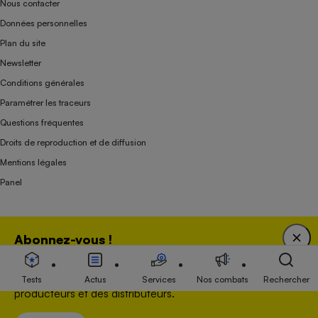
Nous contacter
Données personnelles
Plan du site
Newsletter
Conditions générales
Paramétrer les traceurs
Questions fréquentes
Droits de reproduction et de diffusion
Mentions légales
Panel
Association indépendante de l’État, des syndicats, des producteurs et des
Abonnez-vous !
distributeurs depuis 1951.
Bénéficiez d'une expertise unique tout en soutenant
une association 100 % indépendante de l'Etat, des
Tests
Actus
Services
Nos combats
Rechercher
producteurs et des distributeurs.