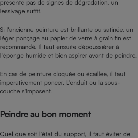
présente pas de signes de dégradation, un
Petit électroménager - U
lessivage suffit.
Complément
alimentaire
Mutuelle
Assurance emprunteur
Si l'ancienne peinture est brillante ou satinée, un
léger ponçage au papier de verre à grain fin est
recommandé. Il faut ensuite dépoussiérer à
l'éponge humide et bien aspirer avant de peindre.
Matelas
Champagne
bouteille
Banque en 
En cas de peinture cloquée ou écaillée, il faut
Téléviseur
impérativement poncer. L'enduit ou la sous-
Antimoustique
Lave-linge
couche s'imposent.
Peindre au bon moment
Radiateur électrique
Quel que soit l'état du support, il faut éviter de