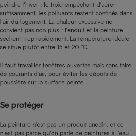
Téléphone mobile -
peindre l'hiver : le froid empêchant d'aérer
Smartphone
suffisamment, les polluants restent confinés dans
Plaque de cuisson à
induction
l'air du logement. La chaleur excessive ne
convient pas non plus : l'enduit et la peinture
sèchent trop rapidement. La température idéale
Climatiseur -
se situe plutôt entre 15 et 20 °C.
Ventilateur
Il faut travailler fenêtres ouvertes mais sans faire
Antivirus
de courants d'air, pour éviter les dépôts de
Climatiseur -
poussière sur la surface peinte.
Ventilateur
Se protéger
La peinture n'est pas un produit anodin, et ce
n'est pas parce qu'on parle de peintures à l'eau