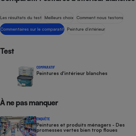
Téléphone mobile -
Smartphone
Plaque de cuisson à
Les résultats du test
Meilleurs choix
Comment nous testons
induction
Commentaires sur le comparatif
Peinture d’intérieur
Climatiseur -
Test
Ventilateur
COMPARATIF
Antivirus
Peintures d'intérieur blanches
Climatiseur -
Ventilateur
À ne pas manquer
ENQUÊTE
Peintures et produits ménagers - Des
promesses vertes bien trop floues