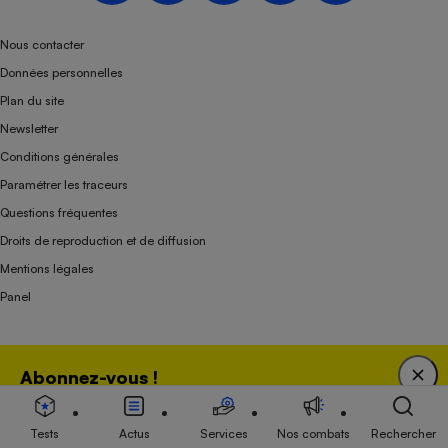
Nous contacter
Données personnelles
Plan du site
Newsletter
Conditions générales
Paramétrer les traceurs
Questions fréquentes
Droits de reproduction et de diffusion
Mentions légales
Panel
Association indépendante de l’État, des syndicats, des producteurs et des
Abonnez-vous !
distributeurs depuis 1951.
Bénéficiez d'une expertise unique tout en soutenant
une association 100 % indépendante de l'Etat, des
Tests
Actus
Services
Nos combats
Rechercher