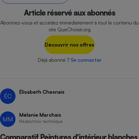
Petit électroménager - U
Article réservé aux abonnés
Complément
alimentaire
Abonnez-vous et accédez immédiatement à tout le contenu du
Mutuelle
Assurance emprunteur
site QueChoisir.org
Découvrir nos offres
Matelas
Déjà abonné ?
Se connecter
Champagne
bouteille
Banque en 
Téléviseur
Antimoustique
Lave-linge
Élisabeth Chesnais
ÉC
Mélanie Marchais
MM
Rédactrice technique
Radiateur électrique
Comparatif Peintures d'intérieur blanches