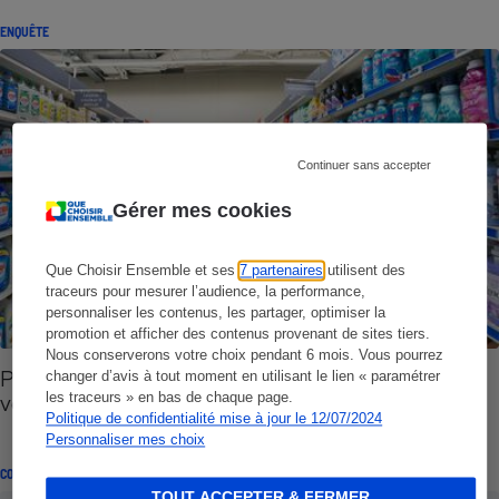
ENQUÊTE
Continuer sans accepter
Gérer mes cookies
Que Choisir Ensemble et ses
7 partenaires
utilisent des
traceurs pour mesurer l’audience, la performance,
personnaliser les contenus, les partager, optimiser la
promotion et afficher des contenus provenant de sites tiers.
Nous conserverons votre choix pendant 6 mois. Vous pourrez
Peintures et produits ménagers - Des promesses
changer d’avis à tout moment en utilisant le lien « paramétrer
vertes bien trop floues
les traceurs » en bas de chaque page.
Politique de confidentialité mise à jour le 12/07/2024
Personnaliser mes choix
COMMENTAIRES SUR LE COMPARATIF
TOUT ACCEPTER & FERMER